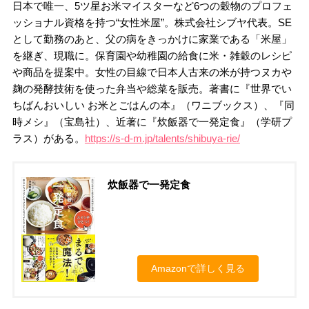
日本で唯一、5ツ星お米マイスターなど6つの穀物のプロフェ
ッショナル資格を持つ“女性米屋”。株式会社シブヤ代表。SE
として勤務のあと、父の病をきっかけに家業である「米屋」
を継ぎ、現職に。保育園や幼稚園の給食に米・雑穀のレシピ
や商品を提案中。女性の目線で日本人古来の米が持つヌカや
麹の発酵技術を使った弁当や総菜を販売。著書に『世界でい
ちばんおいしい お米とごはんの本』（ワニブックス）、『同
時メシ』（宝島社）、近著に『炊飯器で一発定食』（学研プ
ラス）がある。
https://s-d-m.jp/talents/shibuya-rie/
炊飯器で一発定食
Amazonで詳しく見る