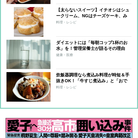
【太らないスイーツ】イチオシはシュ
ークリーム、NGはチーズケーキ、み
たらし団子
料理・レシピ
ダイエットには「毎朝コップ1杯のお
水」を！管理栄養士が語るその理由
健康・医療
炊飯器調理なら煮込み料理が時短＆手
抜きOK！「牛すじ煮込み」と「おで
ん」のレシピ
料理・レシピ