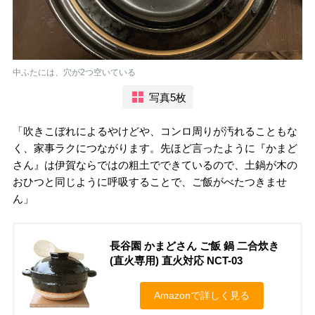
中ふたには、穴が2つ空いている
写真5枚
「吹きこぼれによるやけどや、コンロ周りが汚れることもな
く、家事ラクにつながります。先ほど言ったように『かまど
さん』は伊賀ならではの粗土でできているので、土鍋が木の
おひつと同じように呼吸することで、ご飯がべたつきませ
ん」
長谷園 かまどさん ご飯 鍋 二合炊き
(直火専用) 直火対応 NCT-03
Amazonで詳しく見る