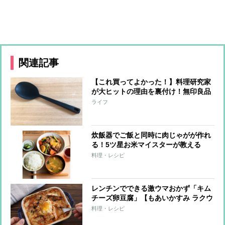
関連記事
【これ買ってよかった！】料理研究家
が大ヒットの理由を裏付け！無印良品
の『シリコーン調理スプーン』の実力
ライフ
とは？
炊飯器でご飯と同時に肉じゃがが作れ
る！5ツ星お米マイスターが教える
「一発定食」
料理・レシピ
レンチンでできる激ウマおかず「キム
チーズ卵豆腐」【もあいかすみ ラクウ
マレシピ】
料理・レシピ