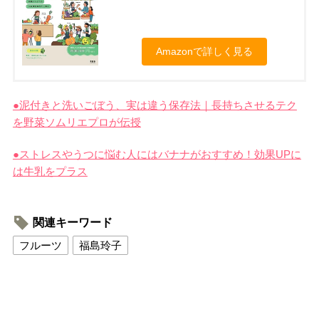
Amazonで詳しく見る
●泥
付きと洗いごぼう、実は違う保存法｜長持ちさせるテク
を野菜ソムリエプロが伝授
●ストレスやうつに悩む人にはバナナがおすすめ！効果UPに
は牛乳をプラス
関連キーワード
フルーツ
福島玲子