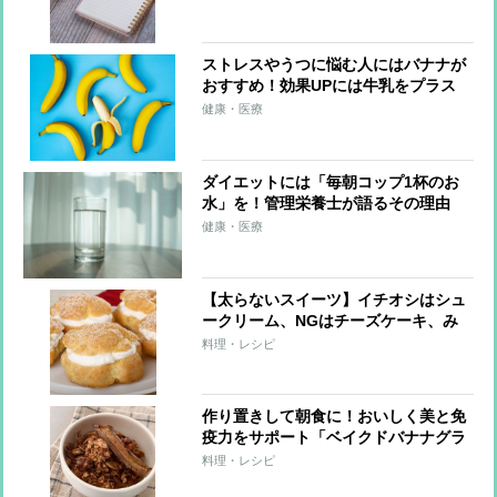
ストレスやうつに悩む人にはバナナが
おすすめ！効果UPには牛乳をプラス
健康・医療
ダイエットには「毎朝コップ1杯のお
水」を！管理栄養士が語るその理由
健康・医療
【太らないスイーツ】イチオシはシュ
ークリーム、NGはチーズケーキ、み
たらし団子
料理・レシピ
作り置きして朝食に！おいしく美と免
疫力をサポート「ベイクドバナナグラ
ノーラ」【市橋有里の美レシピ】
料理・レシピ