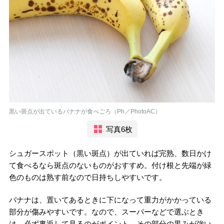
黒い斑点が出ているバナナが食べごろ（Ph／PhotoAC）
写真6枚
シュガースポット（黒い斑点）が出ていれば完熟、数日かけ
て食べるなら斑点のないものがおすすめ。付け根と先端が緑
色のものは熟す前なので日持ちしやすいです。
バナナは、置いてあるときに下になって重力がかかっている
部分が傷みやすいです。なので、スーパーなどで選ぶとき
は、必ず裏返して見るのがポイント。その部分の黒みが強い