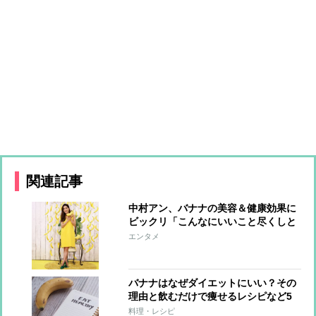
関連記事
中村アン、バナナの美容＆健康効果に
ビックリ「こんなにいいこと尽くしと
は！」
エンタメ
バナナはなぜダイエットにいい？その
理由と飲むだけで痩せるレシピなど5
選まとめ
料理・レシピ