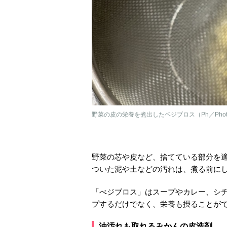
野菜の皮の栄養を煮出したベジブロス（Ph／Photo
野菜の芯や皮など、捨てている部分を
ついた泥や土などの汚れは、煮る前に
「べジブロス」はスープやカレー、シ
プするだけでなく、栄養も摂ることが
油汚れも取れるみかんの皮洗剤