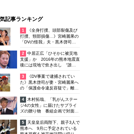
気記事ランキング
1
《全身打撲、頭部裂傷及び
打撲、頸部損傷…》宮崎麗果の
「DVの怪我」夫・黒木啓司の
逮捕で始まる「夫婦の闘争」
2
中居正広「ひそかに被災地
支援」か 2016年の熊本地震直
後には現地で炊き出し “誰に
も知られなくて良い”と、むし
ろ強まる福祉活動への思い
3
《DV事案で逮捕されてい
た》黒木啓司が妻・宮崎麗果へ
の「保護命令違反容疑で」離婚
協議は「第二ステージ」へ
4
木村拓哉、「乳がんステー
ジ4の女性」に届けたサプライ
ズの贈り物 番組企画で対面し
たファンが、夢と希望を与える
心遣いに「うれしくて号泣しま
5
天皇皇后両陛下、親子3人で
した」
熊本へ 9月に予定されている