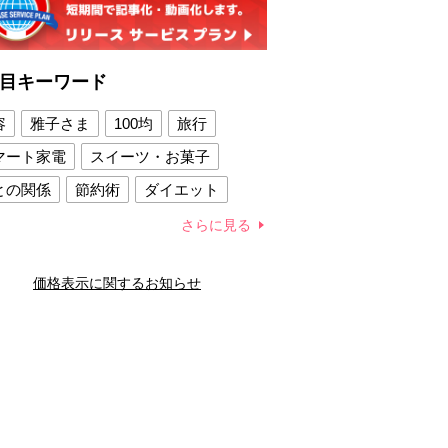
目キーワード
容
雅子さま
100均
旅行
マート家電
スイーツ・お菓子
との関係
節約術
ダイエット
康法
新製品
さらに見る
容賢者のダイエットグッズ
価格表示に関するお知らせ
との関係
新津春子
どか食い