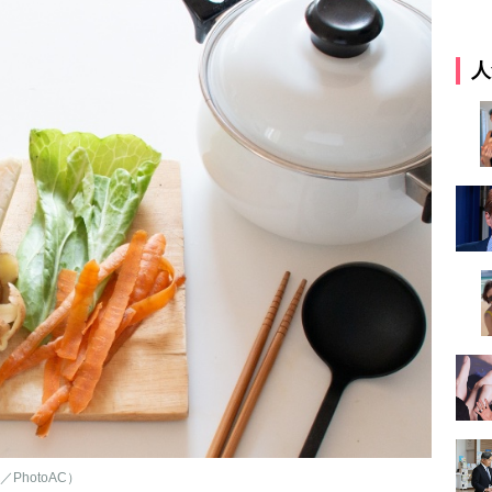
人
hotoAC）