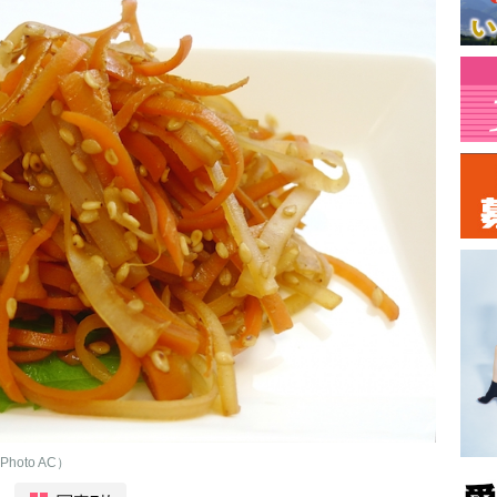
oto AC）