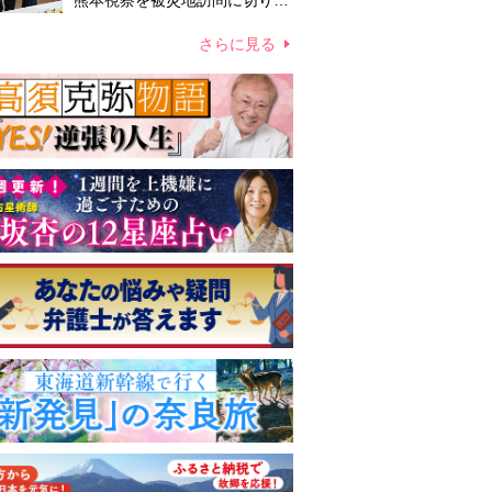
熊本視察を被災地訪問に切り替
えての実施が現実的か 上皇ご
夫妻から受け継ぐ“国民への寄
さらに見る
り添い方”