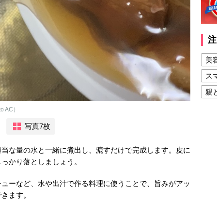
注
美
ス
親
健
 AC）
美
写真7枚
夫
適当な量の水と一緒に煮出し、漉すだけで完成します。皮に
しっかり落としましょう。
チューなど、水や出汁で作る料理に使うことで、旨みがアッ
できます。