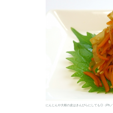
にんじんや大根の皮はきんぴらにしても◎（Ph／Ph