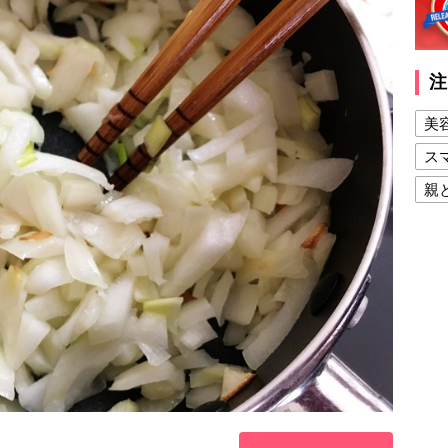
注
美
ス
親
健
美
夫