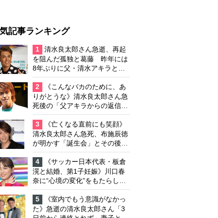
気記事ランキング
1
清水良太郎さん急逝、再起
を阻んだ孤独と葛藤 昨年には
8年ぶりに父・清水アキラと共
演、本格的な活動再開に向かっ
ていたが…周囲が懸念していた
2
《こんなバカのために、あ
「不安定なところ」
りがとうな》清水良太郎さん急
死後の「父アキラからの返信」
布施辰徳が涙で明かす「順番が
違う」
3
《亡くなる直前にも笑顔》
清水良太郎さん急死、布施辰徳
が明かす「誕生会」とその後の
メッセージ
4
《サッカー日本代表・板倉
滉と結婚、第1子妊娠》川口春
奈に“心境の変化”をもたらした
主演映画『ママせか』 身を削
って「がんに蝕まれる母」を演
5
《室内でもう意識がなかっ
じた壮絶な撮影現場
た》急逝の清水良太郎さん「3