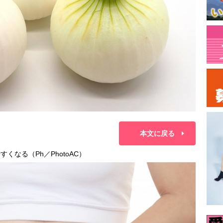
本文に戻る
くなる（Ph／PhotoAC）