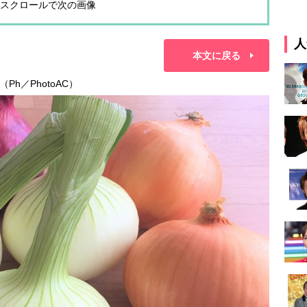
スクロールで次の画像
人
本文に戻る
h／PhotoAC）