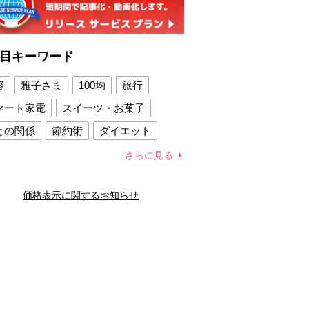
目キーワード
容
雅子さま
100均
旅行
マート家電
スイーツ・お菓子
との関係
節約術
ダイエット
康法
新製品
さらに見る
容賢者のダイエットグッズ
価格表示に関するお知らせ
との関係
新津春子
どか食い