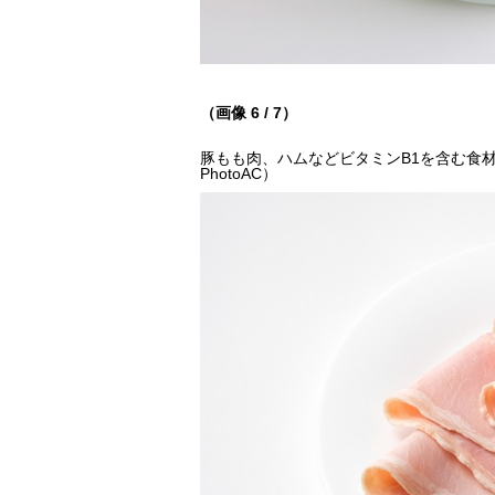
（画像 6 / 7）
豚もも肉、ハムなどビタミンB1を含む食
PhotoAC）