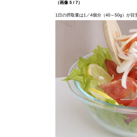
（画像 5 / 7）
1日の摂取量は1／4個分（40～50g）が目