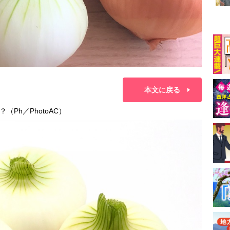
本文に戻る
Ph／PhotoAC）