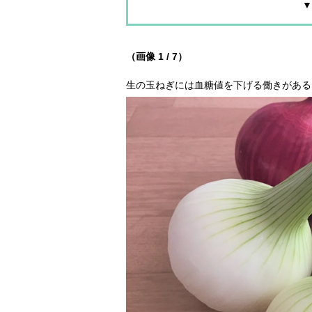
▼
（画像 1 / 7）
生の玉ねぎには血糖値を下げる働きがある（P