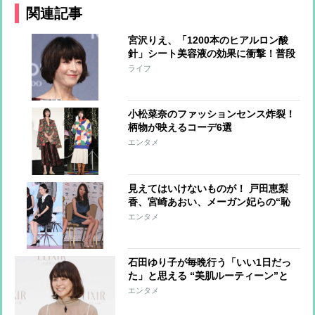
関連記事
宮沢りえ、「1200本のヒアルロン酸
針」シート美容液の効果に衝撃！普段
の美容法も明かす
ライフ
小松菜奈のファッションセンス炸裂！
柄物が映えるコーデ6選
エンタメ
見えてはいけないものが！ 戸田恵梨
香、宮崎あおい、メーガン妃らの“恥
ずかしい”写真
エンタメ
石田ゆり子が毎晩行う「いい1日だっ
た」と思える “美肌ルーティーン”と
は？
エンタメ