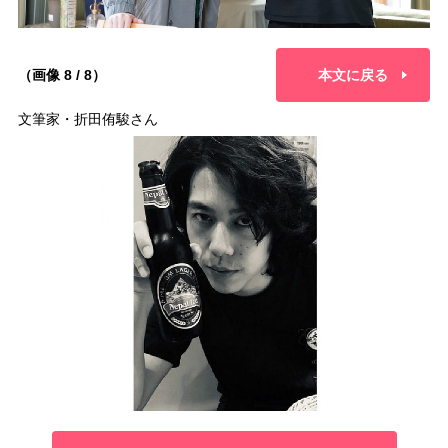
（画像 8 / 8）
本文に戻る
文筆家・折田侑駿さん