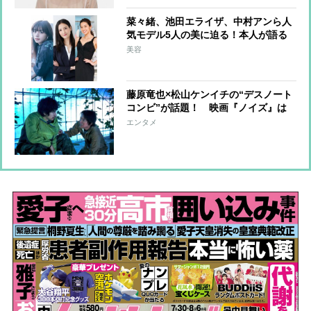
菜々緒、池田エライザ、中村アンら人
気モデル5人の美に迫る！本人が語る
私生活のヒミツ
美容
藤原竜也×松山ケンイチの“デスノート
コンビ”が話題！ 映画『ノイズ』は
人間の本質をあぶり出した濃密なサス
エンタメ
ペンス