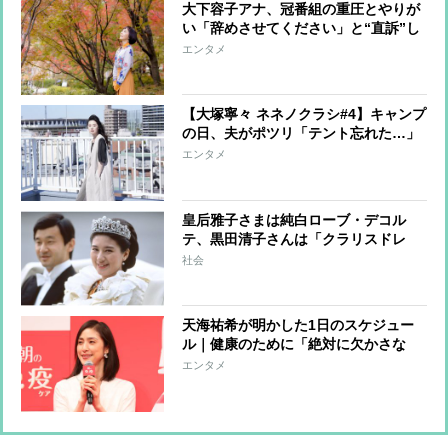
大下容子アナ、冠番組の重圧とやりが
い「辞めさせてください」と“直訴”し
たことも
エンタメ
【大塚寧々 ネネノクラシ#4】キャンプ
の日、夫がポツリ「テント忘れた…」
エンタメ
皇后雅子さまは純白ローブ・デコル
テ、黒田清子さんは「クラリスドレ
ス」と話題に 女性皇族の華麗な
社会
る”結婚ファッション”
天海祐希が明かした1日のスケジュー
ル｜健康のために「絶対に欠かさな
い」習慣とは？
エンタメ