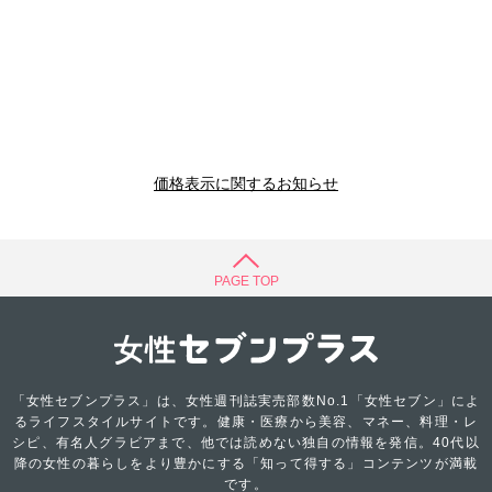
価格表示に関するお知らせ
PAGE TOP
「女性セブンプラス」は、女性週刊誌実売部数No.1「女性セブン」によ
るライフスタイルサイトです。健康・医療から美容、マネー、料理・レ
シピ、有名人グラビアまで、他では読めない独自の情報を発信。40代以
降の女性の暮らしをより豊かにする「知って得する」コンテンツが満載
です。