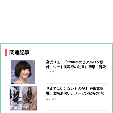
関連記事
宮沢りえ、「1200本のヒアルロン酸
針」シート美容液の効果に衝撃！普段
の美容法も明かす
ライフ
見えてはいけないものが！ 戸田恵梨
香、宮崎あおい、メーガン妃らの“恥
ずかしい”写真
エンタメ