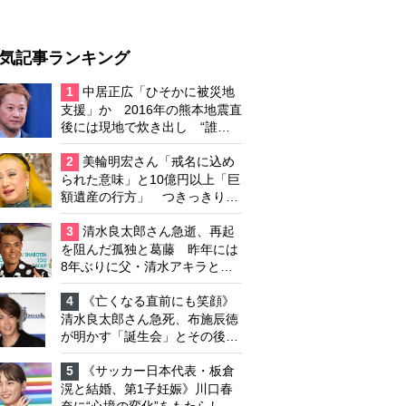
気記事ランキング
1
中居正広「ひそかに被災地
支援」か 2016年の熊本地震直
後には現地で炊き出し “誰に
も知られなくて良い”と、むし
ろ強まる福祉活動への思い
2
美輪明宏さん「戒名に込め
られた意味」と10億円以上「巨
額遺産の行方」 つきっきりで
私生活をサポートしていた元俳
優が相続か
3
清水良太郎さん急逝、再起
を阻んだ孤独と葛藤 昨年には
8年ぶりに父・清水アキラと共
演、本格的な活動再開に向かっ
ていたが…周囲が懸念していた
4
《亡くなる直前にも笑顔》
「不安定なところ」
清水良太郎さん急死、布施辰徳
が明かす「誕生会」とその後の
メッセージ
5
《サッカー日本代表・板倉
滉と結婚、第1子妊娠》川口春