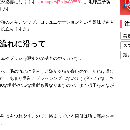
置が必要になります
（▶https://j7p.jp/80559）
。毛球症予防
切です。
愛猫のスキンシップ、コミュニケーションという意味でも大
注
も役立ちますよ」
美
流れに沿って
ス
親
ームやブラシを通すのが基本のやり方です。
健
うへ。毛の流れに逆らうと嫌がる猫が多いので、それは避け
美
ので、あまり過剰にブラッシングしないほうがいいです。ち
夫
Kな場所やNGな場所も異なりますので、よく様子をみなが
い毛はもつれやすいので、絡まっている箇所は猫に痛みを与
う。