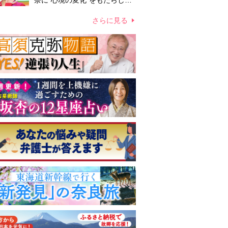
奈に“心境の変化”をもたらした
主演映画『ママせか』 身を削
って「がんに蝕まれる母」を演
さらに見る
じた壮絶な撮影現場