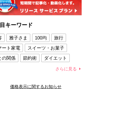
目キーワード
容
雅子さま
100均
旅行
マート家電
スイーツ・お菓子
との関係
節約術
ダイエット
康法
新製品
さらに見る
容賢者のダイエットグッズ
価格表示に関するお知らせ
との関係
新津春子
どか食い