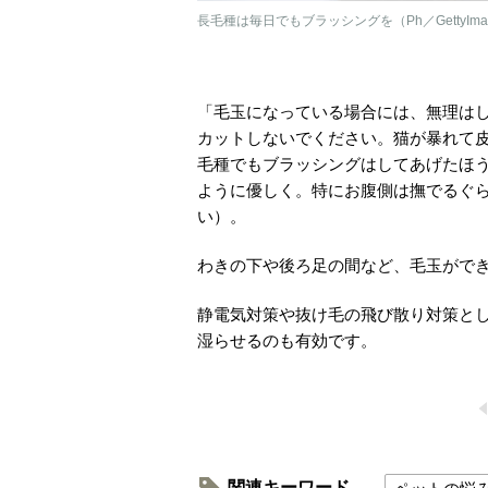
長毛種は毎日でもブラッシングを（Ph／GettyIma
「毛玉になっている場合には、無理は
カットしないでください。猫が暴れて
毛種でもブラッシングはしてあげたほ
ように優しく。特にお腹側は撫でるぐ
い）。
わきの下や後ろ足の間など、毛玉がで
静電気対策や抜け毛の飛び散り対策と
湿らせるのも有効です。
関連キーワード