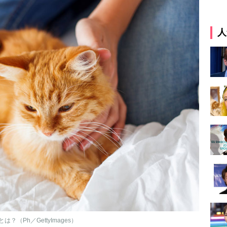
人
Ph／GettyImages）