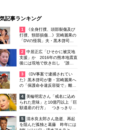
気記事ランキング
1
《全身打撲、頭部裂傷及び
打撲、頸部損傷…》宮崎麗果の
「DVの怪我」夫・黒木啓司の
逮捕で始まる「夫婦の闘争」
2
中居正広「ひそかに被災地
支援」か 2016年の熊本地震直
後には現地で炊き出し “誰に
も知られなくて良い”と、むし
ろ強まる福祉活動への思い
3
《DV事案で逮捕されてい
た》黒木啓司が妻・宮崎麗果へ
の「保護命令違反容疑で」離婚
協議は「第二ステージ」へ
4
美輪明宏さん「戒名に込め
られた意味」と10億円以上「巨
額遺産の行方」 つきっきりで
私生活をサポートしていた元俳
優が相続か
5
清水良太郎さん急逝、再起
を阻んだ孤独と葛藤 昨年には