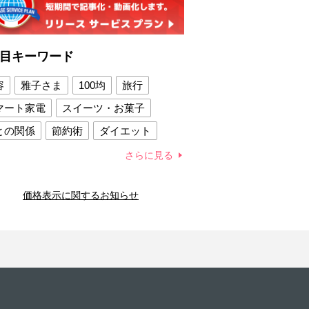
目キーワード
容
雅子さま
100均
旅行
マート家電
スイーツ・お菓子
との関係
節約術
ダイエット
康法
新製品
さらに見る
容賢者のダイエットグッズ
価格表示に関するお知らせ
との関係
新津春子
どか食い