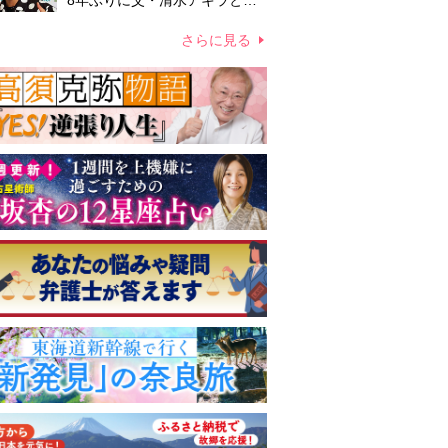
8年ぶりに父・清水アキラと共
演、本格的な活動再開に向かっ
ていたが…周囲が懸念していた
さらに見る
「不安定なところ」