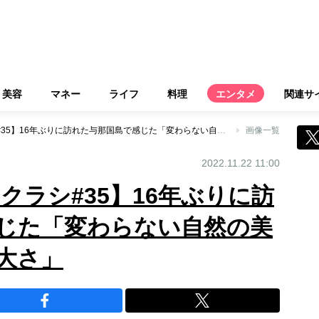
美容
マネー
ライフ
料理
エンタメ
関連サ
【大塚寧々 ネネノクラシ#35】16年ぶりに訪れた与那国島で感じた「変わらない自然の美しさ、力強さ、偉大さ」
画像一覧
2022.11.22 11:00
クラシ#35】16年ぶりに訪
じた「変わらない自然の美
大さ」