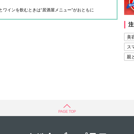
とワインを飲むときは“居酒屋メニュー”がおともに
注
美
ス
親
健
美
夫
PAGE TOP