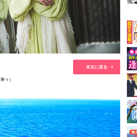
本文に戻る
塚寧々）