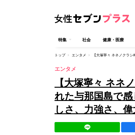
特集
社会
健康・医療
トップ
エンタメ
エンタメ
【大塚寧々 ネネノ
れた与那国島で感
しさ、力強さ、偉