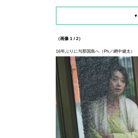
▼
（画像 1 / 2）
16年ぶりに与那国島へ（Ph／網中健太）