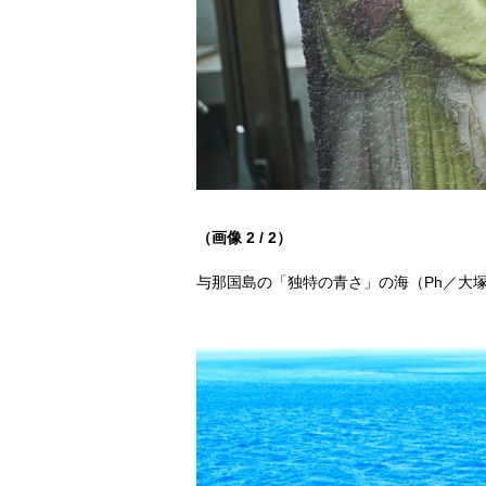
（画像 2 / 2）
与那国島の「独特の青さ」の海（Ph／大