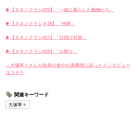
▶【ネネノクラシ#29】「一緒に暮らした動物たち」
▶【ネネノクラシ＃28】「沖縄」
▶【ネネノクラシ#27】「日焼け対策」
▶【ネネノクラシ#26】「お祭り」
→大塚寧々さんが自身の食やお酒事情に語ったインタビュー
はコチラ
関連キーワード
大塚寧々