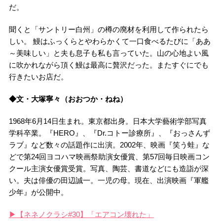
だ。
聞くと「サントリー白州」の樽の廃材を利用して作られたら
しい。 鰻はふっくらとやわらかくて一口食べるたびに「ああ
～美味しい」と夫も息子も私も言っていた。山の心地よい風
に吹かれながら頂く鰻は最高に贅沢だった。またすぐにでも
行きたいお店だ。
◆文・大塚寧々（おおつか・ねね）
1968年6月14日生まれ。東京都出身。日本大学藝術学部写真
学科卒業。『HERO』、『Dr.コトー診療所』、『おっさんず
ラブ』など数々の話題作に出演。2002年、映画『笑う蛙』な
どで第24回ヨコハマ映画祭助演女優賞、第57回毎日映画コン
クール主演女優賞受賞。写真、陶芸、書道などにも造詣が深
い。夫は俳優の田辺誠一。一児の母。現在、出演映画『軍艦
少年』が公開中。
▶【ネネノクラシ#30】「エアコン壊れた」