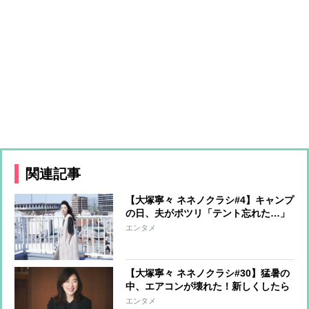
関連記事
【大塚寧々 ネネノクラシ#4】キャンプ
の日、夫がポツリ「テント忘れた…」
エンタメ
【大塚寧々 ネネノクラシ#30】猛暑の
中、エアコンが壊れた！新しくしたら
今度は…
エンタメ