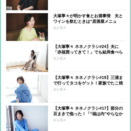
大塚寧々が明かす食とお酒事情 夫と
ワインを飲むときは“居酒屋メニュ
ー”がおともに
エンタメ
【大塚寧々 ネネノクラシ#24】夫に
「赤福買ってきて！」でも結局食べら
れなかった話
エンタメ
【大塚寧々 ネネノクラシ#19】三浦ま
で行ってタコをゲット！家族でたこ焼
きだ
エンタメ
【大塚寧々 ネネノクラシ#17】節分の
豆まきで焦った！「“福は内”やらなか
ったかも」
エンタメ