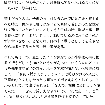
鰻やどじょうが苦手だった。鰻を好んで食べられるようにな
ったのは、数年前だ。
苦手だったのは、子供の頃、祖父母の家で従兄弟達と鰻を食
べた時に、骨が喉に引っかかりとても痛く苦しかった記憶が
強く残っていたからだ。どじょうも子供の時、親戚と柳川鍋
を食べに行き、まだどじょうが動いているのに叔母に「残さ
ずに食べなさい」と怒られ、口の中で動くどじょうを泣きな
がら頑張って食べた苦い思い出がある。
そしてもう一つ、夏だったような気がするが小学校の時に校
庭で行うどじょう掬いというのがあった。たくさんのどじょ
うを先生達や父兄の方々がホースで水を撒きながら校庭に放
して、 「さあ～捕まえましょう～！」と呼びかけるのだが、
正直触りたくもなかったし頑張って捕まえようとしても、ヌ
ルッとしていて逃げられるし 「なんで、校庭にどじょうを撒
くんだ～！ なんで捕まえなきゃいけないんだあ～！」と子
供心に 怒りがふつふつと湧き出る感情を持て余していた。