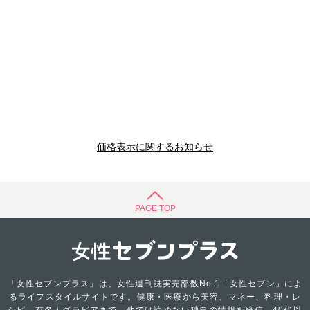
価格表示に関するお知らせ
PAGE TOP
「女性セブンプラス」は、女性週刊誌実売部数No.1「女性セブン」によ
るライフスタイルサイトです。健康・医療から美容、マネー、料理・レ
シピ、有名人グラビアまで、他では読めない独自の情報を発信。40代以