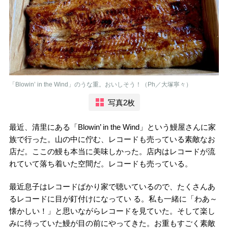
「Blowin’ in the Wind」のうな重。おいしそう！（Ph／大塚寧々）
写真2枚
最近、清里にある「Blowin’ in the Wind」という鰻屋さんに家
族で行った。山の中に佇む、レコードも売っている素敵なお
店だ。ここの鰻も本当に美味しかった。店内はレコードが流
れていて落ち着いた空間だ。レコードも売っている。
最近息子はレコードばかり家で聴いているので、たくさんあ
るレコードに目が釘付けになってい る。私も一緒に「わあ～
懐かしい！」と思いながらレコードを見ていた。そして楽し
みに待っていた鰻が目の前にやってきた。お重もすごく素敵