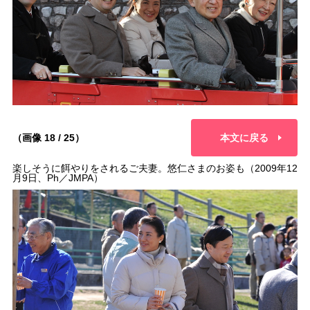
（画像 18 / 25）
本文に戻る
楽しそうに餌やりをされるご夫妻。悠仁さまのお姿も（2009年12
月9日、Ph／JMPA）