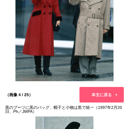
（画像 4 / 25）
本文に戻る
黒のブーツに黒のバッグ、帽子と小物は黒で統一（1997年2月20
日、Ph／JMPA）