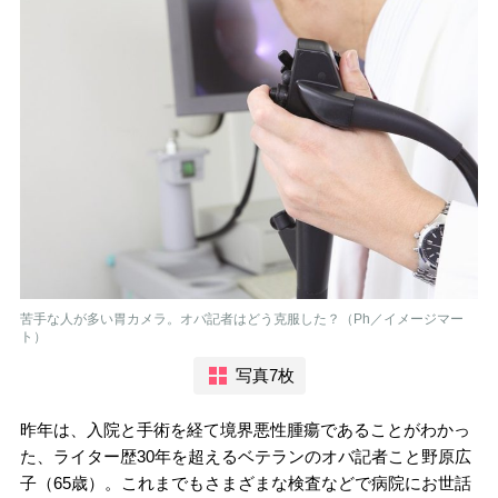
苦手な人が多い胃カメラ。オバ記者はどう克服した？（Ph／イメージマー
ト）
写真7枚
昨年は、入院と手術を経て境界悪性腫瘍であることがわかっ
た、ライター歴30年を超えるベテランのオバ記者こと野原広
子（65歳）。これまでもさまざまな検査などで病院にお世話