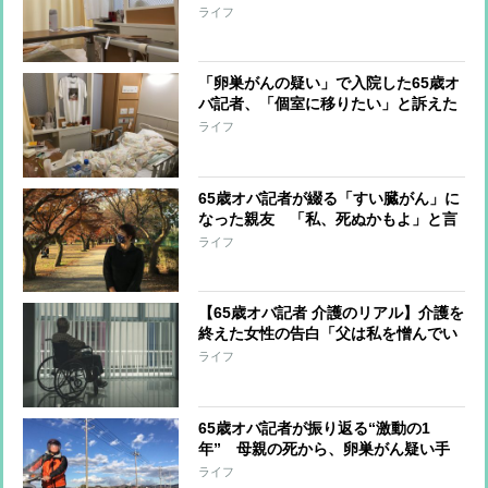
日間の入院で負担額は？
ライフ
「卵巣がんの疑い」で入院した65歳オ
バ記者、「個室に移りたい」と訴えた
時に看護師がピシャリと言った言葉
ライフ
65歳オバ記者が綴る「すい臓がん」に
なった親友 「私、死ぬかもよ」と言
った2か月後に永遠に別れるまで
ライフ
【65歳オバ記者 介護のリアル】介護を
終えた女性の告白「父は私を憎んでい
た」 父娘の関係はなぜ“崩壊”したの
ライフ
か
65歳オバ記者が振り返る“激動の1
年” 母親の死から、卵巣がん疑い手
術、『あさイチ』生出演まで
ライフ