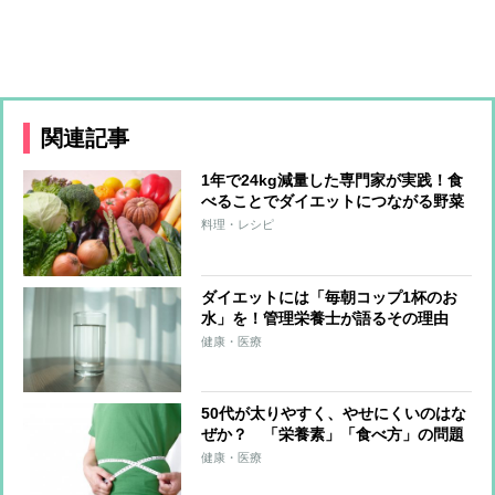
関連記事
1年で24kg減量した専門家が実践！食
べることでダイエットにつながる野菜
3つと調理法
料理・レシピ
ダイエットには「毎朝コップ1杯のお
水」を！管理栄養士が語るその理由
健康・医療
50代が太りやすく、やせにくいのはな
ぜか？ 「栄養素」「食べ方」の問題
を管理栄養士が解説
健康・医療