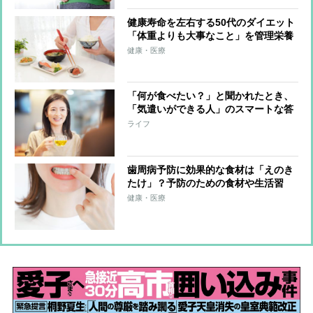
健康寿命を左右する50代のダイエット
「体重よりも大事なこと」を管理栄養
士が解説
健康・医療
「何が食べたい？」と聞かれたとき、
「気遣いができる人」のスマートな答
え方
ライフ
歯周病予防に効果的な食材は「えのき
たけ」？予防のための食材や生活習
慣、漢方薬を管理栄養士がアドバイス
健康・医療