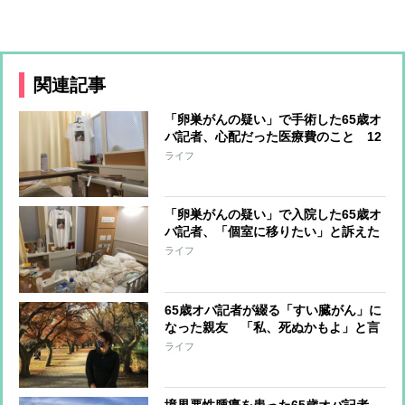
関連記事
「卵巣がんの疑い」で手術した65歳オ
バ記者、心配だった医療費のこと 12
日間の入院で負担額は？
ライフ
「卵巣がんの疑い」で入院した65歳オ
バ記者、「個室に移りたい」と訴えた
時に看護師がピシャリと言った言葉
ライフ
65歳オバ記者が綴る「すい臓がん」に
なった親友 「私、死ぬかもよ」と言
った2か月後に永遠に別れるまで
ライフ