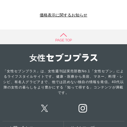
価格表示に関するお知らせ
PAGE TOP
「女性セブンプラス」は、女性週刊誌実売部数No.1「女性セブン」によ
るライフスタイルサイトです。健康・医療から美容、マネー、料理・レ
シピ、有名人グラビアまで、他では読めない独自の情報を発信。40代以
降の女性の暮らしをより豊かにする「知って得する」コンテンツが満載
です。