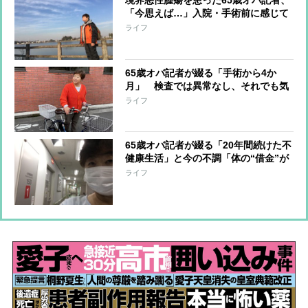
境界悪性腫瘍を患った65歳オバ記者、
「今思えば…」入院・手術前に感じて
いた数々の体の異変
ライフ
65歳オバ記者が綴る「手術から4か
月」 検査では異常なし、それでも気
になる体調の変化
ライフ
65歳オバ記者が綴る「20年間続けた不
健康生活」と今の不調「体の“借金”が
あらわになってきた」
ライフ