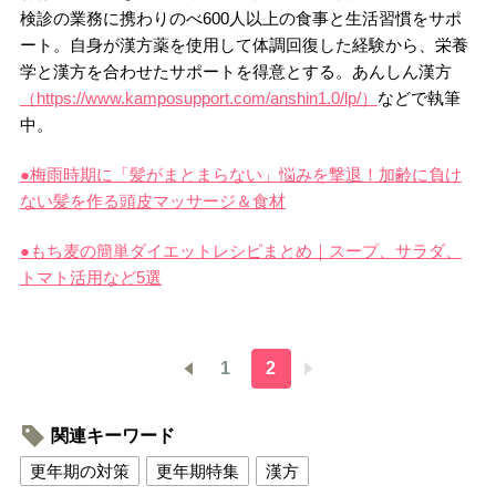
検診の業務に携わりのべ600人以上の食事と生活習慣をサポ
ート。自身が漢方薬を使用して体調回復した経験から、栄養
学と漢方を合わせたサポートを得意とする。あんしん漢方
（https://www.kamposupport.com/anshin1.0/lp/）
などで執筆
中。
●梅雨時期に「髪がまとまらない」悩みを撃退！加齢に負け
ない髪を作る頭皮マッサージ＆食材
●もち麦の簡単ダイエットレシピまとめ｜スープ、サラダ、
トマト活用など5選
1
2
関連キーワード
更年期の対策
更年期特集
漢方