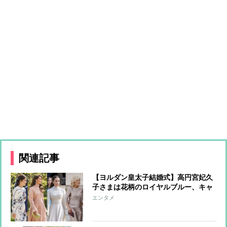
関連記事
【ヨルダン皇太子結婚式】高円宮妃久
子さまは花柄のロイヤルブルー、キャ
サリン妃はピンクのドレス プリンセ
エンタメ
ス＆ファーストレディーたちの”お呼
ばれファッション”