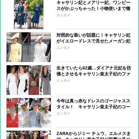
キャサリン妃とメアリー妃、ワンピー
スがかぶっちゃった！小物使いまで徹
底比較
エンタメ
対照的な装いが話題に！キャサリン妃
がイエロードレスで見せたメーガン妃
との大きな“違い”
エンタメ
生きていたら62歳…ダイアナ元妃を彷
彿とさせるキャサリン皇太子妃のファ
ッション リスペクト＆個性を演出し
エンタメ
た“新時代”の装い
今年は真っ赤なドレスのゴージャスス
タイル！ キャサリン皇太子妃のコー
デに学ぶ「ロイヤルアスコット」のド
エンタメ
レスコード
ZARAからジミー チュウ、エルメスま