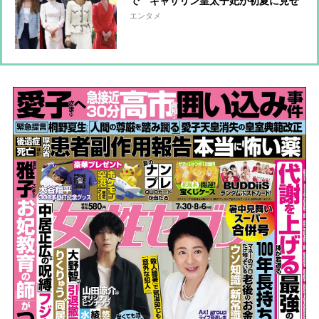
で キャサリン皇太子妃が初夏に見せ
たハイセンスコーデ
エンタメ