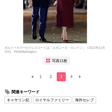
ボルドーカラーのドレスコートは「エポニーヌ・ロンドン」（2022年12月
15日、Ph/GettyImages）
写真11枚
1
2
3
4
関連キーワード
キャサリン妃
ロイヤルファミリー
海外セレブ