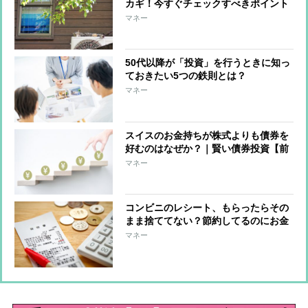
カギ！今すぐチェックすべきポイント
マネー
50代以降が「投資」を行うときに知っ
ておきたい5つの鉄則とは？
マネー
スイスのお金持ちが株式よりも債券を
好むのはなぜか？｜賢い債券投資【前
編】
マネー
コンビニのレシート、もらったらその
まま捨ててない？節約してるのにお金
が貯まらない人が今すぐやるべきこと
マネー