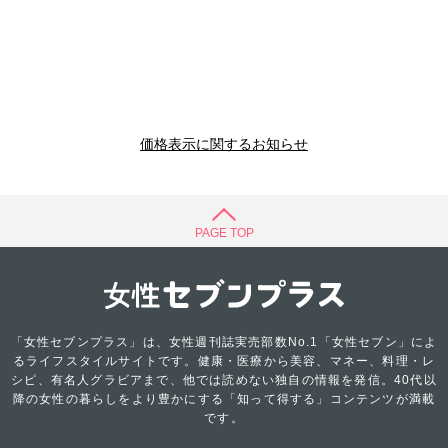
価格表示に関するお知らせ
PAGE TOP
「女性セブンプラス」は、女性週刊誌実売部数No.1「女性セブン」によ
るライフスタイルサイトです。健康・医療から美容、マネー、料理・レ
シピ、有名人グラビアまで、他では読めない独自の情報を発信。40代以
降の女性の暮らしをより豊かにする「知って得する」コンテンツが満載
です。