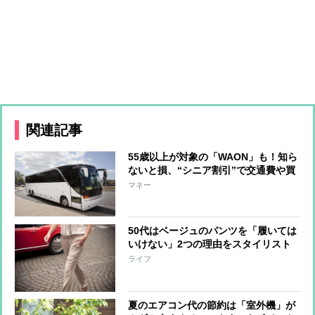
関連記事
55歳以上が対象の「WAON」も！知ら
ないと損、“シニア割引”で交通費や買
い物がお得に
マネー
50代はベージュのパンツを「履いては
いけない」2つの理由をスタイリスト
が解説
ライフ
夏のエアコン代の節約は「室外機」が