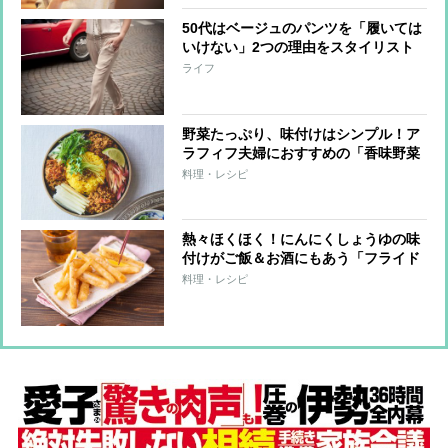
50代はベージュのパンツを「履いては
いけない」2つの理由をスタイリスト
が解説
ライフ
野菜たっぷり、味付けはシンプル！ア
ラフィフ夫婦におすすめの「香味野菜
と一緒に！和風キーマカレー」レシピ
料理・レシピ
熱々ほくほく！にんにくしょうゆの味
付けがご飯＆お酒にもあう「フライド
長芋」【もあいかすみ ラクウマレシ
料理・レシピ
ピ】