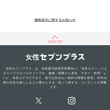
価格表示に関するお知らせ
PAGE TOP
「女性セブンプラス」は、女性週刊誌実売部数No.1「女性セブン」によ
るライフスタイルサイトです。健康・医療から美容、マネー、料理・レ
シピ、有名人グラビアまで、他では読めない独自の情報を発信。40代以
降の女性の暮らしをより豊かにする「知って得する」コンテンツが満載
です。