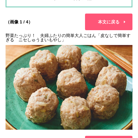
（画像 1 / 4）
本文に戻る
野菜たっぷり！ 夫婦ふたりの簡単大人ごはん「皮なしで簡単す
ぎる ニセしゅうまいもやし」