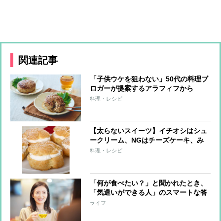
関連記事
「子供ウケを狙わない」50代の料理ブ
ロガーが提案するアラフィフから
の“大人ごはん”「しいたけのおかかハ
料理・レシピ
ンバーグ」レシピ
【太らないスイーツ】イチオシはシュ
ークリーム、NGはチーズケーキ、み
たらし団子
料理・レシピ
「何が食べたい？」と聞かれたとき、
「気遣いができる人」のスマートな答
え方
ライフ