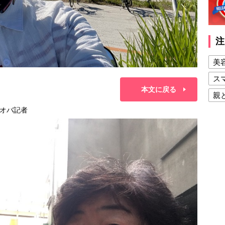
注
美
ス
本文に戻る
親
オバ記者
健
美
夫