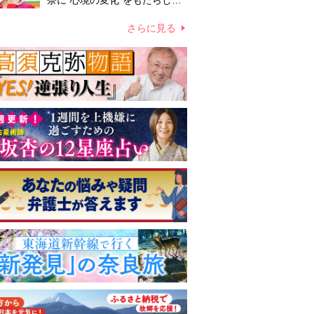
奈に“心境の変化”をもたらした
主演映画『ママせか』 身を削
って「がんに蝕まれる母」を演
さらに見る
じた壮絶な撮影現場