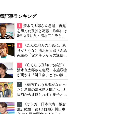
気記事ランキング
1
清水良太郎さん急逝、再起
を阻んだ孤独と葛藤 昨年には
8年ぶりに父・清水アキラと共
演、本格的な活動再開に向かっ
ていたが…周囲が懸念していた
2
《こんなバカのために、あ
「不安定なところ」
りがとうな》清水良太郎さん急
死後の「父アキラからの返信」
布施辰徳が涙で明かす「順番が
違う」
3
《亡くなる直前にも笑顔》
清水良太郎さん急死、布施辰徳
が明かす「誕生会」とその後の
メッセージ
4
《室内でもう意識がなかっ
た》急逝の清水良太郎さん「3
日前から連絡とれず」妻子とは
別居で孤独を感じていた
5
《サッカー日本代表・板倉
滉と結婚、第1子妊娠》川口春