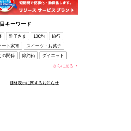
目キーワード
容
雅子さま
100均
旅行
マート家電
スイーツ・お菓子
との関係
節約術
ダイエット
康法
新製品
さらに見る
容賢者のダイエットグッズ
価格表示に関するお知らせ
との関係
新津春子
どか食い