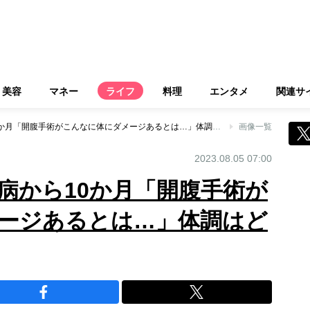
美容
マネー
ライフ
料理
エンタメ
関連サ
66歳オバ記者、大病から10か月「開腹手術がこんなに体にダメージあるとは…」体調はどう変化したのか
画像一覧
2023.08.05 07:00
大病から10か月「開腹手術が
ージあるとは…」体調はど