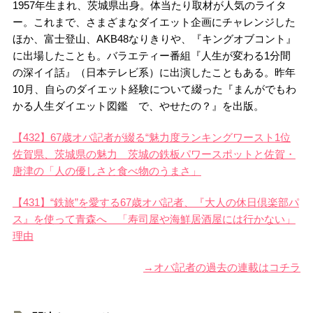
1957年生まれ、茨城県出身。体当たり取材が人気のライタ
ー。これまで、さまざまなダイエット企画にチャレンジした
ほか、富士登山、AKB48なりきりや、『キングオブコント』
に出場したことも。バラエティー番組『人生が変わる1分間
の深イイ話』（日本テレビ系）に出演したこともある。昨年
10月、自らのダイエット経験について綴った『まんがでもわ
かる人生ダイエット図鑑 で、やせたの？』を出版。
【432】67歳オバ記者が綴る“魅力度ランキングワースト1位
佐賀県、茨城県の魅力 茨城の鉄板パワースポットと佐賀・
唐津の「人の優しさと食べ物のうまさ」
【431】“鉄旅”を愛する67歳オバ記者、『大人の休日倶楽部パ
ス』を使って青森へ 「寿司屋や海鮮居酒屋には行かない」
理由
→オバ記者の過去の連載はコチラ