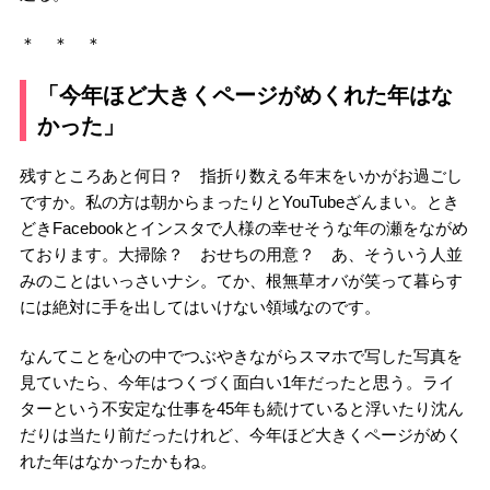
＊ ＊ ＊
「今年ほど大きくページがめくれた年はな
かった」
残すところあと何日？ 指折り数える年末をいかがお過ごし
ですか。私の方は朝からまったりとYouTubeざんまい。とき
どきFacebookとインスタで人様の幸せそうな年の瀬をながめ
ております。大掃除？ おせちの用意？ あ、そういう人並
みのことはいっさいナシ。てか、根無草オバが笑って暮らす
には絶対に手を出してはいけない領域なのです。
なんてことを心の中でつぶやきながらスマホで写した写真を
見ていたら、今年はつくづく面白い1年だったと思う。ライ
ターという不安定な仕事を45年も続けていると浮いたり沈ん
だりは当たり前だったけれど、今年ほど大きくページがめく
れた年はなかったかもね。