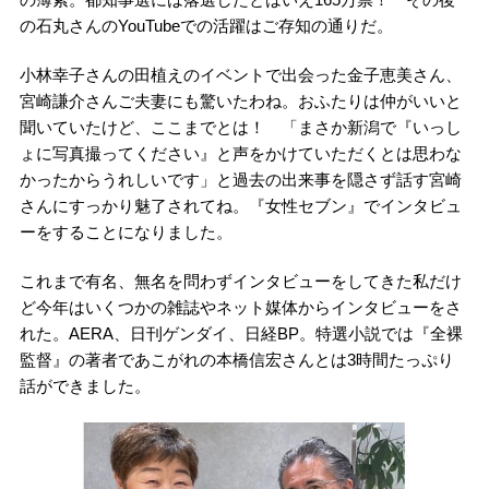
の石丸さんのYouTubeでの活躍はご存知の通りだ。
小林幸子さんの田植えのイベントで出会った金子恵美さん、
宮崎謙介さんご夫妻にも驚いたわね。おふたりは仲がいいと
聞いていたけど、ここまでとは！ 「まさか新潟で『いっし
ょに写真撮ってください』と声をかけていただくとは思わな
かったからうれしいです」と過去の出来事を隠さず話す宮崎
さんにすっかり魅了されてね。『女性セブン』でインタビュ
ーをすることになりました。
これまで有名、無名を問わずインタビューをしてきた私だけ
ど今年はいくつかの雑誌やネット媒体からインタビューをさ
れた。AERA、日刊ゲンダイ、日経BP。特選小説では『全裸
監督』の著者であこがれの本橋信宏さんとは3時間たっぷり
話ができました。