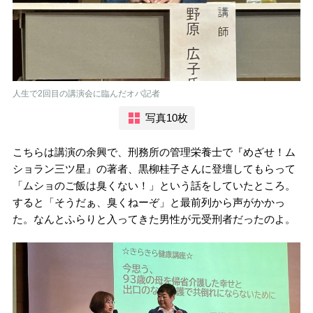
人生で2回目の講演会に臨んだオバ記者
写真10枚
こちらは講演の余興で、刑務所の管理栄養士で『めざせ！ム
ショラン三ツ星』の著者、黒柳桂子さんに登壇してもらって
「ムショのご飯は臭くない！」という話をしていたところ。
すると「そうだぁ、臭くねーぞ」と最前列から声がかかっ
た。なんとふらりと入ってきた男性が元受刑者だったのよ。