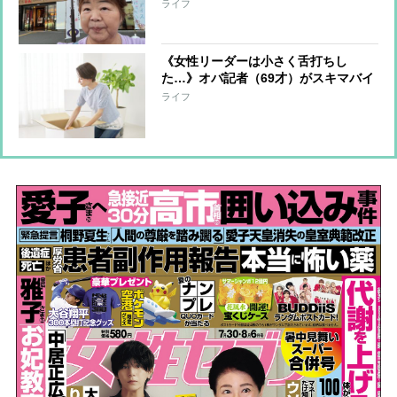
ン…堪能した“ご当地グルメ”をリポー
ライフ
ト「まだまだ美味しい思いを…」
《女性リーダーは小さく舌打ちし
た…》オバ記者（69才）がスキマバイ
トに挑戦「私に肉体労働をする資格は
ライフ
あるか？」実働7時間・報酬1万2千
円“引っ越しの梱包作業”一部始終