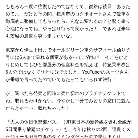
もちろん一度に往復したのではなくて、復路は後日、あらた
めてよ。だけどその間、桜川市のコクボオートさんで愛車を
徹底的に整備してもらったらこんなに変わるの？と驚く乗り
心地になってね。やっぱり行って良かった！ できれば来年
も茨城の農道を突っ走りたいな。
東京から伊豆下田までオールグリーン車のサフィール踊り子
号には6人まで乗れる個室があるってご存知？ そこをひと
りじめしてもひと部屋分の個室料金を払えば、特急乗車券は
6人分ではなくてひとり分でよしと、YouTuberのスーツさん
が番組で言ってたのでいてもたってもいられず決行！
が、調べたら発売と同時に売れ切れのプラチナチケットで
ね。取れるわけがない。冷やかし半分でみどりの窓口に並ん
だらきゃーっ、取れちゃった！
『大人の休日倶楽部パス』（JR東日本の新幹線を含む全線が
5日間乗り放題のチケット）も、今年は秋冬の2回、運良くス
ケジュールガラ空きのタイミングだったので乗りまくり。