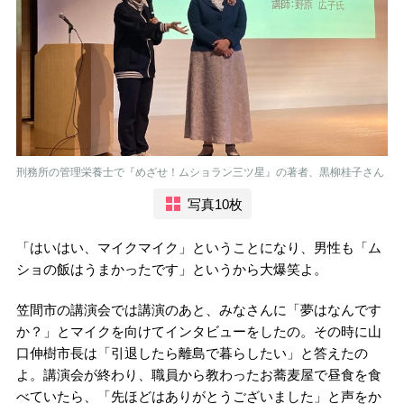
刑務所の管理栄養士で『めざせ！ムショラン三ツ星』の著者、黒柳桂子さん
写真10枚
「はいはい、マイクマイク」ということになり、男性も「ム
ショの飯はうまかったです」というから大爆笑よ。
笠間市の講演会では講演のあと、みなさんに「夢はなんです
か？」とマイクを向けてインタビューをしたの。その時に山
口伸樹市長は「引退したら離島で暮らしたい」と答えたの
よ。講演会が終わり、職員から教わったお蕎麦屋で昼食を食
べていたら、「先ほどはありがとうございました」と声をか