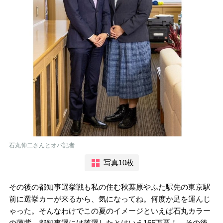
石丸伸二さんとオバ記者
写真10枚
その後の都知事選挙戦も私の住む秋葉原やふた駅先の東京駅
前に選挙カーが来るから、気になってね。何度か足を運んじ
ゃった。そんなわけでこの夏のイメージといえば石丸カラー
の薄紫。都知事選には落選したとはいえ165万票！ その後