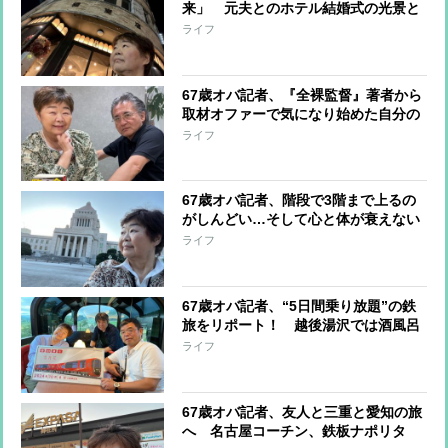
来」 元夫とのホテル結婚式の光景と
メタバースが描く”新たな世界”
ライフ
67歳オバ記者、『全裸監督』著者から
取材オファーで気になり始めた自分の
ブルドッグ顔…あっという間に解消？
ライフ
67歳オバ記者、階段で3階まで上るの
がしんどい…そして心と体が衰えない
ために決めた「1日3つ、日記に書ける
ライフ
ことをする」
67歳オバ記者、“5日間乗り放題”の鉄
旅をリポート！ 越後湯沢では酒風呂
を満喫、新しくなった新潟駅ではノマ
ライフ
ドも
67歳オバ記者、友人と三重と愛知の旅
へ 名古屋コーチン、鉄板ナポリタ