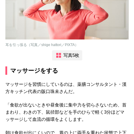
耳を引っ張る（写真／shige hattori／PIXTA）
写真5枚
マッサージをする
マッサージを習慣にしているのは、薬膳コンサルタント・漢
方キッチン代表の阪口珠未さんだ。
「食欲が出ないときや昼食後に集中力を切らさないため、首
まわり、わきの下、鼠径部などを手のひらで軽く3分ほどマ
ッサージして血流の循環をよくします。
朝は食欲が出にくいので、胃の上に両手を重ねた状態で上下