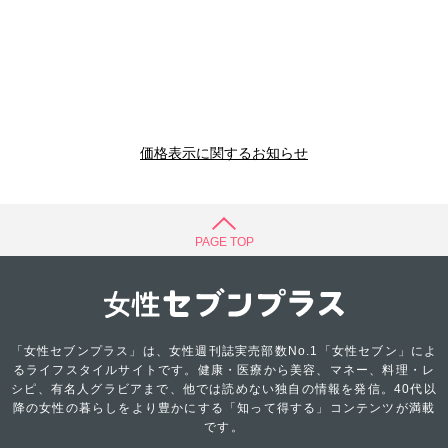
価格表示に関するお知らせ
PAGE TOP
「女性セブンプラス」は、女性週刊誌実売部数No.1「女性セブン」によ
るライフスタイルサイトです。健康・医療から美容、マネー、料理・レ
シピ、有名人グラビアまで、他では読めない独自の情報を発信。40代以
降の女性の暮らしをより豊かにする「知って得する」コンテンツが満載
です。