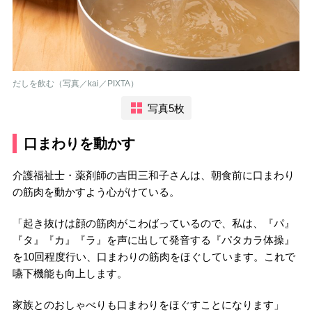
だしを飲む（写真／kai／PIXTA）
写真5枚
口まわりを動かす
介護福祉士・薬剤師の吉田三和子さんは、朝食前に口まわり
の筋肉を動かすよう心がけている。
「起き抜けは顔の筋肉がこわばっているので、私は、『パ』
『タ』『カ』『ラ』を声に出して発音する『パタカラ体操』
を10回程度行い、口まわりの筋肉をほぐしています。これで
嚥下機能も向上します。
家族とのおしゃべりも口まわりをほぐすことになります」