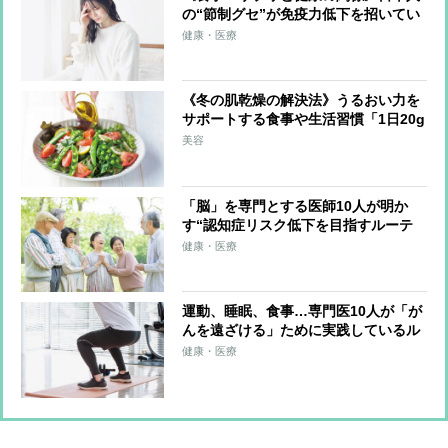
の“節制グセ”が免疫力低下を招いてい
る可能性 「健康のために肉より魚」
健康・医療
「DHAやEPAをサプリで摂取」への疑
問
《冬の肌乾燥の解決法》うるおい力を
サポートする食事や生活習慣「1日20g
の油脂を」「外出時はマスクで保湿」
美容
「脳」を専門とする医師10人が明か
す“認知症リスク低下を目指すルーテ
ィン” 運動、食事、心の持ちよう…
健康・医療
最期まで“健康な脳”を保つために
運動、睡眠、食事…専門医10人が「が
んを遠ざける」ために実践しているル
ーティン
健康・医療