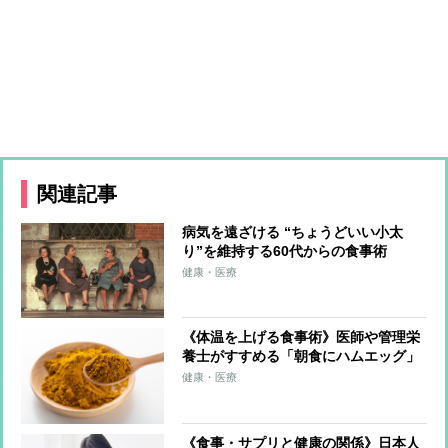
関連記事
病気を遠ざける “ちょうどいい小太
り”を維持する60代からの食事術
「好きなものを食べてカロリー摂取」
健康・医療
「たんぱく質をしっかり」「ファスト
フードもOK」
《体温を上げる食事術》医師や管理栄
養士がすすめる「朝食にハムエッグ」
「追いカレー粉」「甘酒ココア」
健康・医療
《食事・サプリと健康の関係》日本人