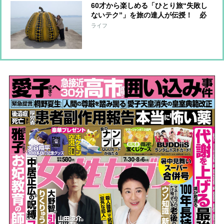
60才から楽しめる「ひとり旅“失敗し
ないテク”」を旅の達人が伝授！ 必
需品から旅先やホテルの選び方、スケ
ライフ
ジュールの組み方まで