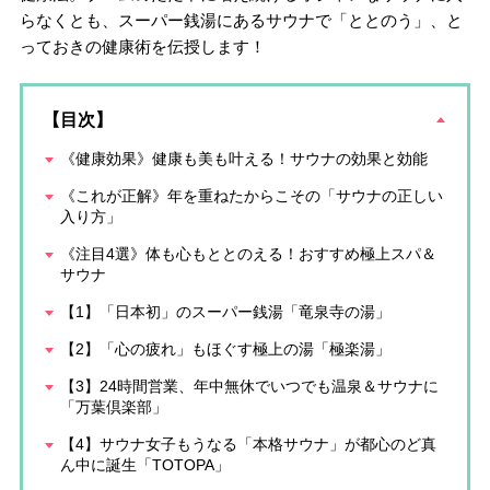
らなくとも、スーパー銭湯にあるサウナで「ととのう」、と
っておきの健康術を伝授します！
【目次】
《健康効果》健康も美も叶える！サウナの効果と効能
《これが正解》年を重ねたからこその「サウナの正しい
入り方」
《注目4選》体も心もととのえる！おすすめ極上スパ＆
サウナ
【1】「日本初」のスーパー銭湯「竜泉寺の湯」
【2】「心の疲れ」もほぐす極上の湯「極楽湯」
【3】24時間営業、年中無休でいつでも温泉＆サウナに
「万葉倶楽部」
【4】サウナ女子もうなる「本格サウナ」が都心のど真
ん中に誕生「TOTOPA」