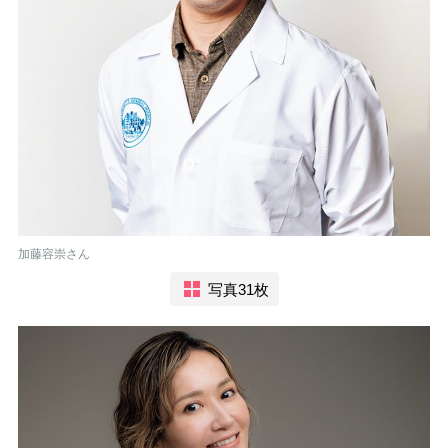
加藤容崇さん
写真31枚