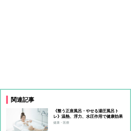
関連記事
《整う正座風呂・やせる湯圧風呂ト
レ》温熱、浮力、水圧作用で健康効果
も期待できる6つのメソッド＆正しい
健康・医療
入浴法