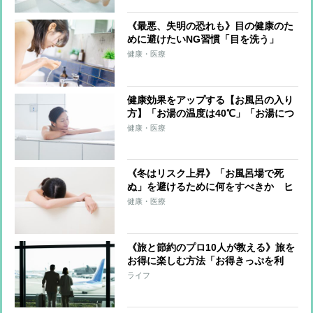
《最悪、失明の恐れも》目の健康のた
めに避けたいNG習慣「目を洗う」
「水を一気飲みする」「コンタクトを
健康・医療
つけたままお風呂」
健康効果をアップする【お風呂の入り
方】「お湯の温度は40℃」「お湯につ
かるのはトータル10分」「かけ湯は10
健康・医療
回が目安」「食後30分～1時間は避け
る」
《冬はリスク上昇》「お風呂場で死
ぬ」を避けるために何をすべきか ヒ
ートショックを防ぐ対策「入浴前にコ
健康・医療
ップ1杯の水」「お湯の温度は40℃以
下に」
《旅と節約のプロ10人が教える》旅を
お得に楽しむ方法「お得きっぷを利
用」「航空券のタイムセール狙う」
ライフ
「ホテルや旅館は直接予約」