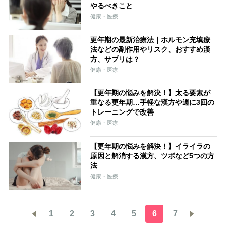
やるべきこと
健康・医療
更年期の最新治療法｜ホルモン充填療
法などの副作用やリスク、おすすめ漢
方、サプリは？
健康・医療
【更年期の悩みを解決！】太る要素が
重なる更年期…手軽な漢方や週に3回の
トレーニングで改善
健康・医療
【更年期の悩みを解決！】イライラの
原因と解消する漢方、ツボなど5つの方
法
健康・医療
1
2
3
4
5
6
7