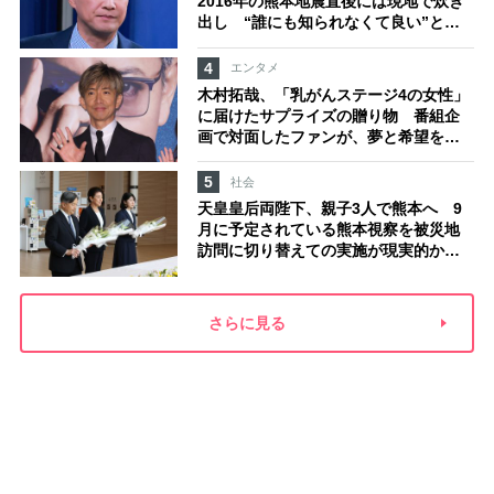
2016年の熊本地震直後には現地で炊き
出し “誰にも知られなくて良い”と、
むしろ強まる福祉活動への思い
4
エンタメ
木村拓哉、「乳がんステージ4の女性」
に届けたサプライズの贈り物 番組企
画で対面したファンが、夢と希望を与
える心遣いに「うれしくて号泣しまし
た」
5
社会
天皇皇后両陛下、親子3人で熊本へ 9
月に予定されている熊本視察を被災地
訪問に切り替えての実施が現実的か
上皇ご夫妻から受け継ぐ“国民への寄り
添い方”
さらに見る