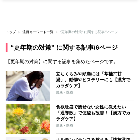
トップ
注目キーワード一覧
“更年期の対策” に関する記事/6ページ
“更年期の対策” に関する記事/6ページ
【更年期の対策】に関する記事を集めたページです。
立ちくらみや頭痛には「苓桂朮甘
湯」。動悸やヒステリーにも【漢方で
カラダケア】
健康・医療
食欲旺盛で痩せない女性に教えたい
「通導散」で便秘も改善！【漢方でカ
ラダケア】
健康・医療
ホルモンバランスを整える「桃核承気