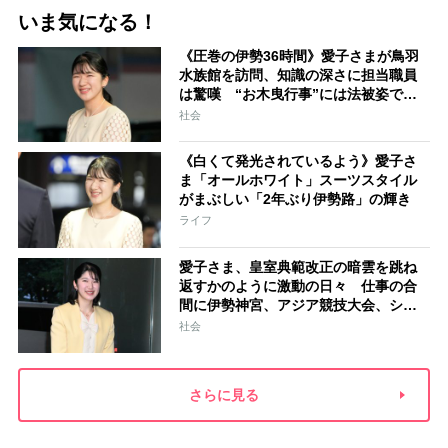
いま気になる！
《圧巻の伊勢36時間》愛子さまが鳥羽
水族館を訪問、知識の深さに担当職員
は驚嘆 “お木曳行事”には法被姿で参
加「市民に交じって一生懸命引いてお
社会
られました」
《白くて発光されているよう》愛子さ
ま「オールホワイト」スーツスタイル
がまぶしい「2年ぶり伊勢路」の輝き
ライフ
愛子さま、皇室典範改正の暗雲を跳ね
返すかのように激動の日々 仕事の合
間に伊勢神宮、アジア競技大会、シン
ガポール…スケジュールはびっしり
社会
「天皇家のご長女」の揺るがぬ思い
さらに見る