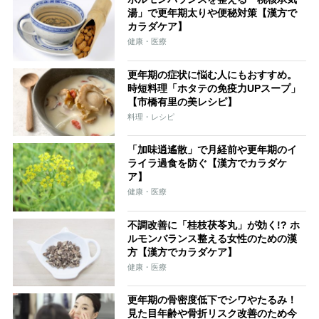
湯」で更年期太りや便秘対策【漢方で
カラダケア】
健康・医療
更年期の症状に悩む人にもおすすめ。
時短料理「ホタテの免疫力UPスープ」
【市橋有里の美レシピ】
料理・レシピ
「加味逍遙散」で月経前や更年期のイ
ライラ過食を防ぐ【漢方でカラダケ
ア】
健康・医療
不調改善に「桂枝茯苓丸」が効く!? ホ
ルモンバランス整える女性のための漢
方【漢方でカラダケア】
健康・医療
更年期の骨密度低下でシワやたるみ！
見た目年齢や骨折リスク改善のため今