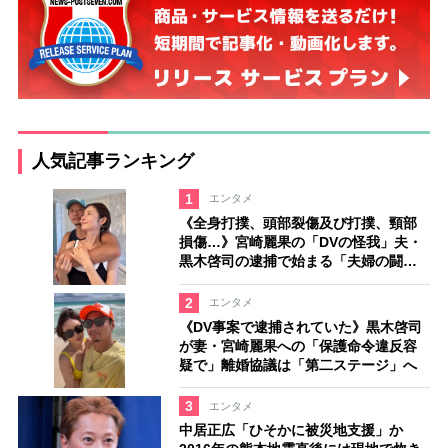
人気記事ランキング
1
エンタメ
《全身打撲、頭部裂傷及び打撲、頸部
損傷…》宮崎麗果の「DVの怪我」夫・
黒木啓司の逮捕で始まる「夫婦の闘
争」
2
エンタメ
《DV事案で逮捕されていた》黒木啓司
が妻・宮崎麗果への「保護命令違反容
疑で」離婚協議は「第二ステージ」へ
3
エンタメ
中居正広「ひそかに被災地支援」か