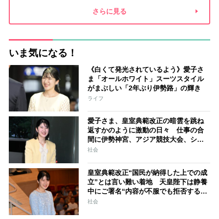
夫との関係
新津春子
どか食い
さらに見る
いま気になる！
《白くて発光されているよう》愛子さ
ま「オールホワイト」スーツスタイル
がまぶしい「2年ぶり伊勢路」の輝き
ライフ
愛子さま、皇室典範改正の暗雲を跳ね
返すかのように激動の日々 仕事の合
間に伊勢神宮、アジア競技大会、シン
ガポール…スケジュールはびっしり
社会
「天皇家のご長女」の揺るがぬ思い
皇室典範改正“国民が納得した上での成
立”とは言い難い着地 天皇陛下は静養
中にご署名“内容が不服でも拒否するこ
とはできない” 米大手紙は男系男子に
社会
固執する日本の現状を批判的に報道