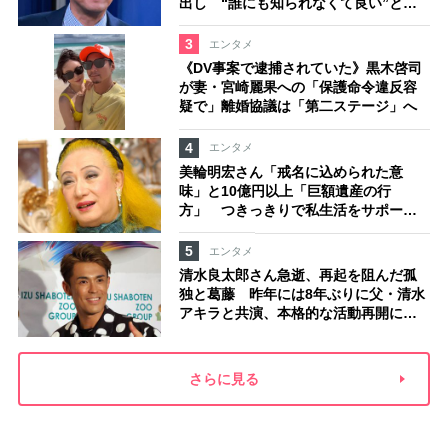
出し “誰にも知られなくて良い”と、
むしろ強まる福祉活動への思い
3
エンタメ
《DV事案で逮捕されていた》黒木啓司
が妻・宮崎麗果への「保護命令違反容
疑で」離婚協議は「第二ステージ」へ
4
エンタメ
美輪明宏さん「戒名に込められた意
味」と10億円以上「巨額遺産の行
方」 つきっきりで私生活をサポート
していた元俳優が相続か
5
エンタメ
清水良太郎さん急逝、再起を阻んだ孤
独と葛藤 昨年には8年ぶりに父・清水
アキラと共演、本格的な活動再開に向
かっていたが…周囲が懸念していた
「不安定なところ」
さらに見る