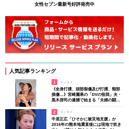
女性セブン最新号好評発売中
人気記事ランキング
1
エンタメ
《全身打撲、頭部裂傷及び打撲、頸部
損傷…》宮崎麗果の「DVの怪我」夫・
黒木啓司の逮捕で始まる「夫婦の闘
争」
2
エンタメ
中居正広「ひそかに被災地支援」か
2016年の熊本地震直後には現地で炊き