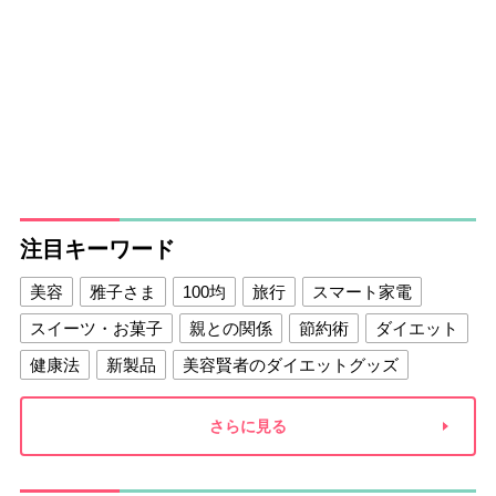
注目キーワード
美容
雅子さま
100均
旅行
スマート家電
スイーツ・お菓子
親との関係
節約術
ダイエット
健康法
新製品
美容賢者のダイエットグッズ
夫との関係
新津春子
どか食い
さらに見る