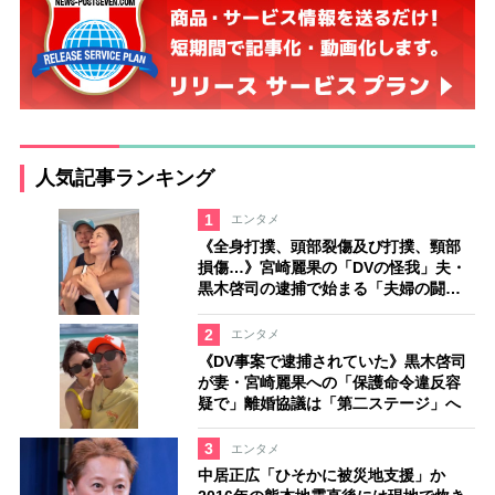
人気記事ランキング
1
エンタメ
《全身打撲、頭部裂傷及び打撲、頸部
損傷…》宮崎麗果の「DVの怪我」夫・
黒木啓司の逮捕で始まる「夫婦の闘
争」
2
エンタメ
《DV事案で逮捕されていた》黒木啓司
が妻・宮崎麗果への「保護命令違反容
疑で」離婚協議は「第二ステージ」へ
3
エンタメ
中居正広「ひそかに被災地支援」か