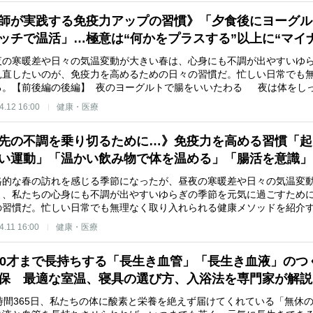
師が実践する免疫力アップの習慣》「夕食後にヨーグル
ッチで温活」…極意は“何かをプラスする”以上に“マイ
の寒暖差や日々の気温変動が大きい春は、心身にも不調が出やすいゆら
見直したいのが、免疫力を高めるための日々の習慣だ。忙しい日常でも
る。【前後編の後編】 夜のヨーグルトで腸をいいたわる 夜は体をし
4.12 16:00
健康・医療
先の不調を乗り切るために…》免疫力を高める習慣「起
い運動」「温かい飲み物で体を温める」「腸活を意識」
的な春の訪れを感じる季節になったが、昼夜の寒暖差や日々の気温変動
く、私たちの心身にも不調が出やすいゆらぎの季節を元気に過ごすため
の習慣だ。忙しい日常でも無理なく取り入れられる健康メソッドを紹介
4.11 16:00
健康・医療
00才まで長持ちする「長生き血管」「長生き血液」の
保 最適な室温、寝具の選び方、入浴法を専門家が解
時間365日、私たちの体に酸素と栄養を絶えず届けてくれている「無休