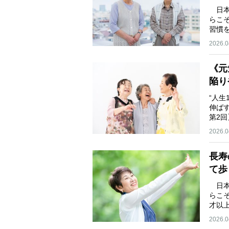
日本
らこ
習慣
2026.0
《元
陥り
“人
伸ば
第2
2026.0
長寿
て歩
日本
らこ
才以
2026.0