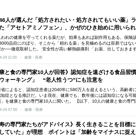
46人が選んだ「処方されたい・処方されてもいい薬」
た「アセトアミノフェン」、かぜのひき始めに用いられ
われの健康を守ってくれる薬だが、効果もあれば副作用もある。保険診
万3000品目にのぼり、そこから「頼れる薬」を見極めるのは容易ではな
何か──徹底取材した。 安全性が高い解熱鎮痛剤 「お薬、出しておきま
4.29 11:00
健康・医療
康と食の専門家10人が回答》認知症を遠ざける食品習
ウォーキング」 “老人性うつ”にも注意を
省によると、認知症患者は2040年に580万人を超えるという。高齢者に
認知症となる推計だ。いま現在、健康でも、数年後には認知症になる可
慣」を健康と食の専門家10人に聞いた。 【以下、10人の健康と食の専
4.24 07:00
健康・医療
寿の専門家たちがアドバイス》長く生きることを目標に
していた」が理想 ポイントは「加齢をマイナスに捉え