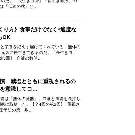
るのだ。「長生き血管」「長生き血液」の
りは「低めの枕」と…
くり方》食事だけでなく“適度な
もOK
素と栄養を絶えず届けてくれている「無休の
、元気に長生きできるのだ。「長生き血
第3回】 血液の数値…
慣 減塩とともに重視されるの
を意識してコ…
血管は「無休の臓器」。血液と血管を長持ち
家に取材した。【全4回の第2回】 重視さ
圧予防の第一歩…