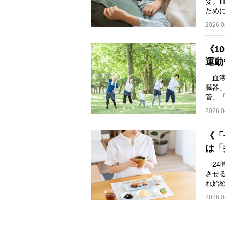
要。
ため
2026.0
《1
運動
血液
臓器
管」
2026.0
《「
は「
24
させ
れ始
2026.0