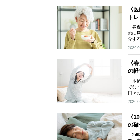
《医
トレ
昼夜
めに
介す
2026.0
《春
の軽
本格
でな
日々
2026.0
《1
の確
24