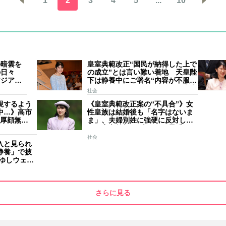
1
2
3
4
5
...
10
の暗雲を
皇室典範改正“国民が納得した上で
の日々
の成立”とは言い難い着地 天皇陛
アジア競
下は静養中にご署名“内容が不服で
スケジュ
も拒否することはできない” 米大
社会
家のご長
手紙は男系男子に固執する日本の
視するよう
《皇室典範改正案の“不具合”》女
現状を批判的に報道
中…》高市
性皇族は結婚後も「名字はないま
“厚顔無
ま」、夫婦別姓に強硬に反対して
ハイテンショ
きた高市首相の“大いなる矛盾”
妻と30分
社会
入と見られ
静養」で披
りゆしウェ
デ
さらに見る