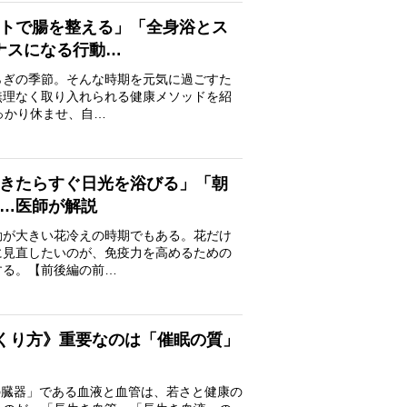
トで腸を整える」「全身浴とス
ナスになる行動…
ぎの季節。そんな時期を元気に過ごすた
無理なく取り入れられる健康メソッドを紹
っかり休ませ、自…
きたらすぐ日光を浴びる」「朝
…医師が解説
が大きい花冷えの時期でもある。花だけ
に見直したいのが、免疫力を高めるための
する。【前後編の前…
つくり方》重要なのは「催眠の質」
説
の臓器」である血液と血管は、若さと健康の