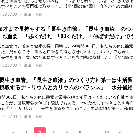
血液と血管を長持ちさせられれば、いつまでも若く、元気に長生きでき
にすべきことを専門家に取材した。【全4回の第4回】 血管のための眠
4.03 07:00
健康・医療
00才まで長持ちする「長生き血管」「長生き血液」のつ
”も重要 「歩くだけ」「叩くだけ」「伸ばすだけ」で
と血管は、若さと健康の要。同時に、24時間365日、私たちの体に酸
」だ。だからこそ、血液と血管を長持ちさせられれば、いつまでも若く
「長生き血液」実現のためにすべきことを専門家に取材した。【全4回の
4.02 07:00
健康・医療
長生き血管」「長生き血液」のつくり方》第一は生活習
摂取するナトリウムとカリウムのバランス」 水分補給
時間365日、私たちの体に酸素と栄養を絶えず届けてくれている血液と
ることが、健康寿命を伸ばす秘訣でもある。そのためにすべきことを専門
める「ナトカリ比」 長生き血管をつくるには、生活習慣が第一。高血
4.01 07:00
健康・医療