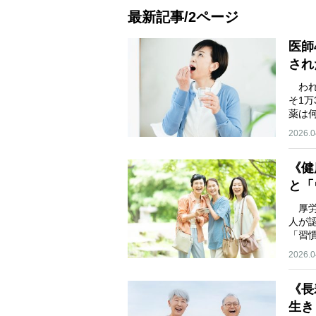
最新記事/2ページ
医師
され
われ
そ1
薬は
2026.0
《健
と「
厚労
人が
「習
2026.0
《長
生き