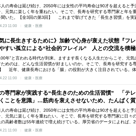
人の寿命は延び続け、2050年には女性の平均寿命は90才を超えると
そ、元気に楽しく年を重ねたい。そこで、長寿を研究する専門家と年を
を聞いた。【全3回の第3回】 これまで挙げてきた「長生き習慣」を実
4.23 11:00
健康・医療
気に長生きするために》加齢で心身が衰えた状態『フレ
やすい孤立による“社会的フレイル” 人との交流を積
生100年”と言われる時代が到来。ますます長くなる人生だからこそ、元
すためのは、どんな生活習慣が好ましいのか。そこで、長寿を研究する専
回】 近年、健康長寿における「腸」の役割が大きく注目されている。体
4.22 11:00
健康・医療
の専門家が実践する“長生きのための生活習慣” 「テ
くことを意識」…筋肉を衰えさせないため、たんぱく質
人の寿命は延び続け、2050年には女性の平均寿命は90才を超えると
そ、元気に楽しく年を重ねたい。そこで、長寿を研究する専門家に日々の
上の高齢者数は55年連続で増え続けている。厚労省のデータによれば、20
4.21 11:00
健康・医療