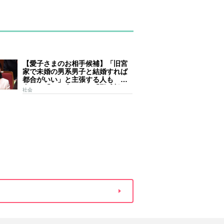
【愛子さまのお相手候補】「旧宮
家で未婚の男系男子と結婚すれば
都合がいい」と主張する人も 過
去には「のび太くん」「野球部エ
社会
ース」「華道家元の孫」などの名
前