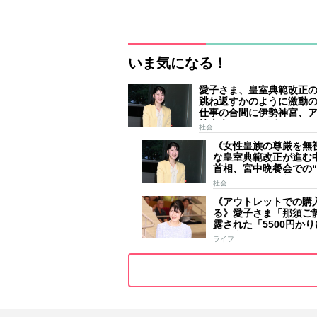
いま気になる！
愛子さま、皇室典範改正
跳ね返すかのように激動
仕事の合間に伊勢神宮、
技大会、シンガポール…
社会
ールはびっしり 「天皇
《女性皇族の尊厳を無
女」の揺るがぬ思い
な皇室典範改正が進む
首相、宮中晩餐会での
恥”愛子さまに近づき
社会
ンで会話、小泉進次郎夫
《アウトレットでの購
ほど取り囲む
る》愛子さま「那須ご
露された「5500円か
ア」南国風リンクコー
ライフ