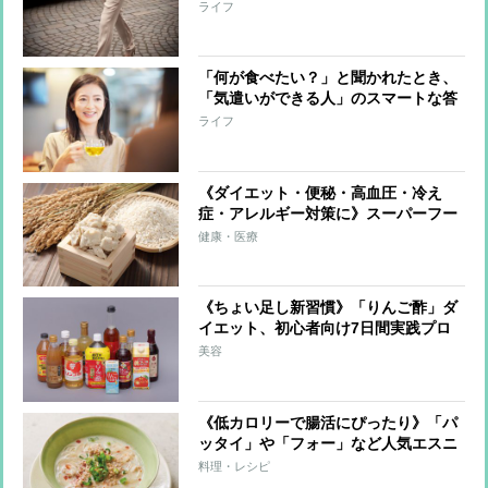
が解説
ライフ
「何が食べたい？」と聞かれたとき、
「気遣いができる人」のスマートな答
え方
ライフ
《ダイエット・便秘・高血圧・冷え
症・アレルギー対策に》スーパーフー
ド「酒粕」驚きの発酵パワーを解説！
健康・医療
栄養成分を生かすおいしい食べ方も紹
介
《ちょい足し新習慣》「りんご酢」ダ
イエット、初心者向け7日間実践プロ
グラムを紹介！ 脂肪を燃やす力を高
美容
め、美肌・腸活・代謝アップも
《低カロリーで腸活にぴったり》「パ
ッタイ」や「フォー」など人気エスニ
ックも！腸スッキリはるさめレシピ6
料理・レシピ
品