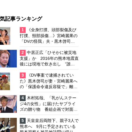
気記事ランキング
1
《全身打撲、頭部裂傷及び
打撲、頸部損傷…》宮崎麗果の
「DVの怪我」夫・黒木啓司の
逮捕で始まる「夫婦の闘争」
2
中居正広「ひそかに被災地
支援」か 2016年の熊本地震直
後には現地で炊き出し “誰に
も知られなくて良い”と、むし
ろ強まる福祉活動への思い
3
《DV事案で逮捕されてい
た》黒木啓司が妻・宮崎麗果へ
の「保護命令違反容疑で」離婚
協議は「第二ステージ」へ
4
木村拓哉、「乳がんステー
ジ4の女性」に届けたサプライ
ズの贈り物 番組企画で対面し
たファンが、夢と希望を与える
心遣いに「うれしくて号泣しま
5
天皇皇后両陛下、親子3人で
した」
熊本へ 9月に予定されている