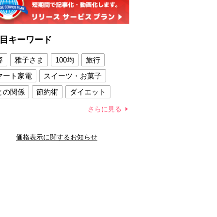
目キーワード
容
雅子さま
100均
旅行
マート家電
スイーツ・お菓子
との関係
節約術
ダイエット
康法
新製品
さらに見る
容賢者のダイエットグッズ
価格表示に関するお知らせ
との関係
新津春子
どか食い