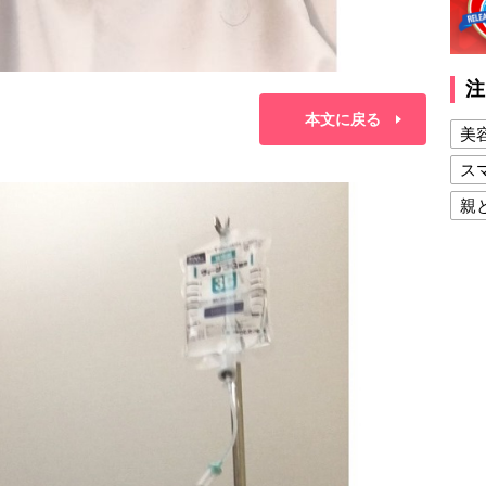
注
本文に戻る
美
ス
親
健
美
夫