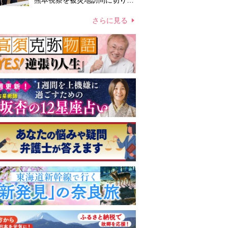
熊本視察を被災地訪問に切り替
えての実施が現実的か 上皇ご
夫妻から受け継ぐ“国民への寄
さらに見る
り添い方”