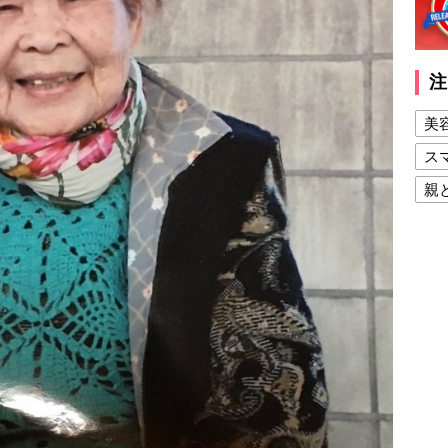
注
美
ス
親
健
美
夫