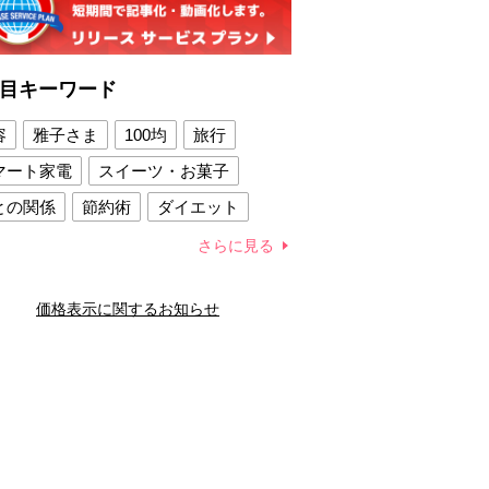
目キーワード
容
雅子さま
100均
旅行
マート家電
スイーツ・お菓子
との関係
節約術
ダイエット
康法
新製品
さらに見る
容賢者のダイエットグッズ
価格表示に関するお知らせ
との関係
新津春子
どか食い