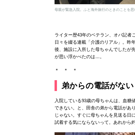
母親が緊急入院。ふと海外旅行のときのことを思
ライター歴43年のベテラン、オバ記者
日々を綴る連載「介護のリアル」。昨年
後、施設に入所した母ちゃんでしたが先
が思い浮かべたのは…。
＊ ＊ ＊
弟からの電話がない
入院している93歳の母ちゃんは、血糖
できない。と、田舎の弟から電話があ
じゃない。すぐに母ちゃんを見送る日
試着する気にならないって。あれから約