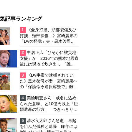
気記事ランキング
1
《全身打撲、頭部裂傷及び
打撲、頸部損傷…》宮崎麗果の
「DVの怪我」夫・黒木啓司の
逮捕で始まる「夫婦の闘争」
2
中居正広「ひそかに被災地
支援」か 2016年の熊本地震直
後には現地で炊き出し “誰に
も知られなくて良い”と、むし
ろ強まる福祉活動への思い
3
《DV事案で逮捕されてい
た》黒木啓司が妻・宮崎麗果へ
の「保護命令違反容疑で」離婚
協議は「第二ステージ」へ
4
美輪明宏さん「戒名に込め
られた意味」と10億円以上「巨
額遺産の行方」 つきっきりで
私生活をサポートしていた元俳
優が相続か
5
清水良太郎さん急逝、再起
を阻んだ孤独と葛藤 昨年には