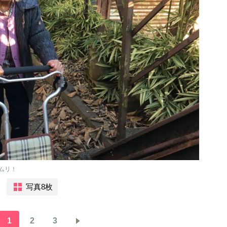
ムリ！
写真8枚
1
2
3