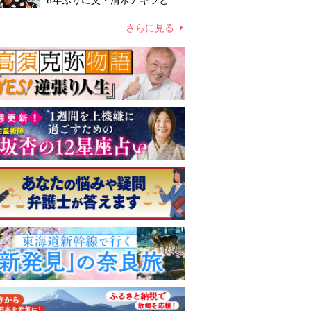
8年ぶりに父・清水アキラと共
演、本格的な活動再開に向かっ
ていたが…周囲が懸念していた
さらに見る
「不安定なところ」