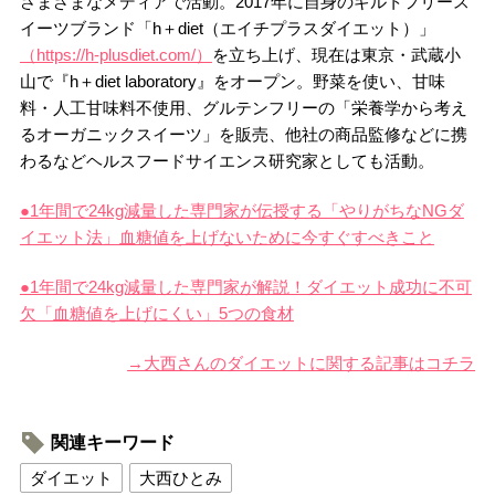
さまざまなメディアで活動。2017年に自身のギルトフリース
イーツブランド「h＋diet（エイチプラスダイエット）」
（https://h-plusdiet.com/）
を立ち上げ、現在は東京・武蔵小
山で『h＋diet laboratory』をオープン。野菜を使い、甘味
料・人工甘味料不使用、グルテンフリーの「栄養学から考え
るオーガニックスイーツ」を販売、他社の商品監修などに携
わるなどヘルスフードサイエンス研究家としても活動。
●1年間で24kg減量した専門家が伝授する「やりがちなNGダ
イエット法」血糖値を上げないために今すぐすべきこと
●1年間で24kg減量した専門家が解説！ダイエット成功に不可
欠「血糖値を上げにくい」5つの食材
→大西さんのダイエットに関する記事はコチラ
関連キーワード
ダイエット
大西ひとみ