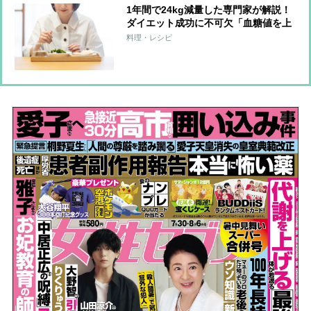
1年間で24kg減量した専門家が解説！
ダイエット成功に不可欠「血糖値を上
げにくい」5つの食材
料理・レシピ