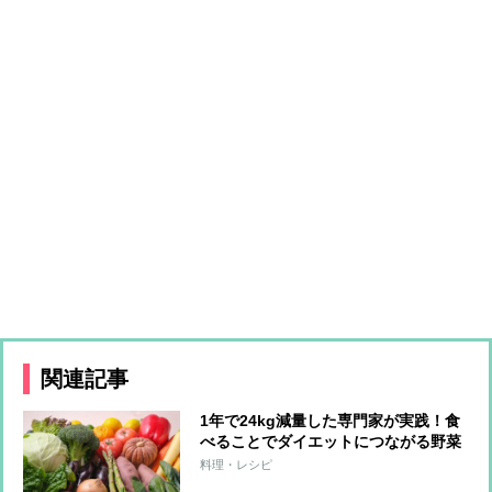
関連記事
1年で24kg減量した専門家が実践！食
べることでダイエットにつながる野菜
3つと調理法
料理・レシピ