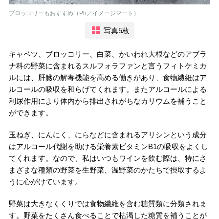
ブロッコリーもおすすめ（Ph／イメージマート）
写真5枚
キャベツ、ブロッコリー、白菜、かいわれ大根などのアブラ
ナ科の野菜に含まれるスルフォラファンと言うフィトケミカ
ルには、肝臓の解毒機能を高める働きがあり、食物繊維はア
ルコールの吸収を和らげてくれます。またアルコールによる
利尿作用により体内から排出されがちなカリウムを補うこと
ができます。
玉ねぎ、にんにく、にらなどに含まれるアリシンという成分
はアルコール代謝を助ける栄養素ビタミンB1の吸収をよくし
てくれます。なので、私はいつもワインを飲む際は、特にさ
まざまな種類の野菜を生野菜、温野菜のかたちで摂取するよ
うに心がけています。
野菜は大きなくくりでは食物繊維を含む糖質類に分類されま
す。野菜をたくさん食べることで枯渇した糖質を補うことが