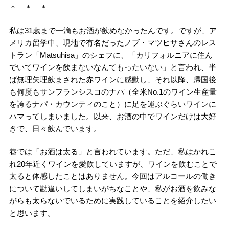
＊ ＊ ＊
私は31歳まで一滴もお酒が飲めなかったんです。ですが、ア
メリカ留学中、現地で有名だったノブ・マツヒサさんのレス
トラン「Matsuhisa」のシェフに、「カリフォルニアに住ん
でいてワインを飲まないなんてもったいない」と言われ、半
ば無理矢理飲まされた赤ワインに感動し、それ以降、帰国後
も何度もサンフランシスコのナパ（全米No.1のワイン生産量
を誇るナパ・カウンティのこと）に足を運ぶぐらいワインに
ハマってしまいました。以来、お酒の中でワインだけは大好
きで、日々飲んでいます。
巷では「お酒は太る」と言われています。ただ、私はかれこ
れ20年近くワインを愛飲していますが、ワインを飲むことで
太ると体感したことはありません。今回はアルコールの働き
について勘違いしてしまいがちなことや、私がお酒を飲みな
がらも太らないでいるために実践していることを紹介したい
と思います。