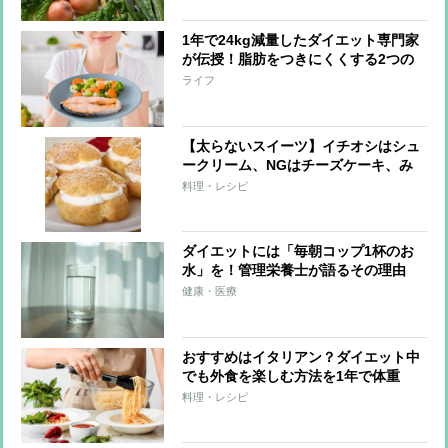
1年で24kg減量したダイエット専門家
が伝授！脂肪をつきにくくする2つの
栄養素
ライフ
【太らないスイーツ】イチオシはシュ
ークリーム、NGはチーズケーキ、み
たらし団子
料理・レシピ
ダイエットには「毎朝コップ1杯のお
水」を！管理栄養士が語るその理由
健康・医療
おすすめはイタリアン？ダイエット中
でも外食を楽しむ方法を1年で体重
24kg減を達成した専門家が伝授
料理・レシピ