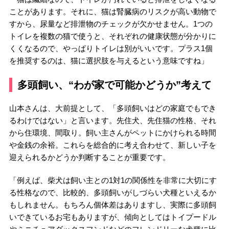
ことがあります。それに、猫は腎臓病のリスクが高い動物で
すから、尿量など排泄物のチェックが欠かせません。1つの
トイレを複数の猫で使うと、それぞれの健康状態が分かりに
くくなるので、やっぱりトイレは別がいいです。プラス1個
を推奨するのは、猫に選択肢を与えるという意味ですね」
多頭飼い、“わが家で可能かどうか”考えて
山本さんは、大前提として、「多頭飼いはどの家庭でもでき
るわけではない」と言います。先住犬、先住猫の性格、それ
から住環境、間取り。飼い主さんがペットにかけられる時間
や金銭の余裕。これらを総合的に考え合わせて、新しい子を
迎えられるかどうか判断することが重要です。
「例えば、柴犬は飼い主との1対1の関係性を非常に大切にす
る性格なので、比較的、多頭飼いがしづらい犬種といえるか
もしれません。もちろん個体差はありますし、実際に多頭飼
いできているお宅もありますが、傾向としてはトイプードル