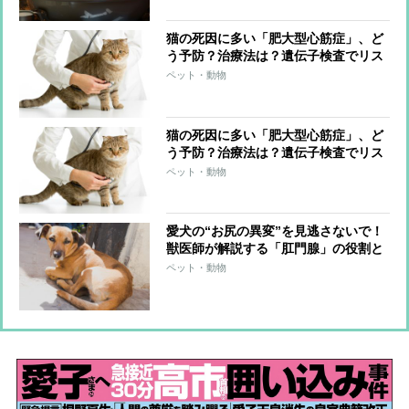
猫の死因に多い「肥大型心筋症」、ど
う予防？治療法は？遺伝子検査でリス
クわかる？【獣医師監修】
ペット・動物
猫の死因に多い「肥大型心筋症」、ど
う予防？治療法は？遺伝子検査でリス
クわかる？【獣医師監修】
ペット・動物
愛犬の“お尻の異変”を見逃さないで！
獣医師が解説する「肛門腺」の役割と
飼い主が気をつけるべきこと
ペット・動物