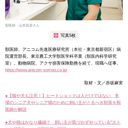
獣医師・山本昌彦さん
写真5枚
獣医師。アニコム先進医療研究所（本社・東京都新宿区）病
院運営部長。東京農工大学獣医学科卒業（獣医内科学研究
室）。動物病院、アクサ損害保険勤務を経て、現職へ従事。
https://www.anicom-sompo.co.jp/
取材・文／赤坂麻実
●【猫や犬も注意！】ヒートショックは人だけではない 冬
場のシニア犬やシニア猫のために飼い主がとるべき対策を獣
医師が解説
●犬や猫はかなり繊細？ 飼い主が気づかずやっている“スト