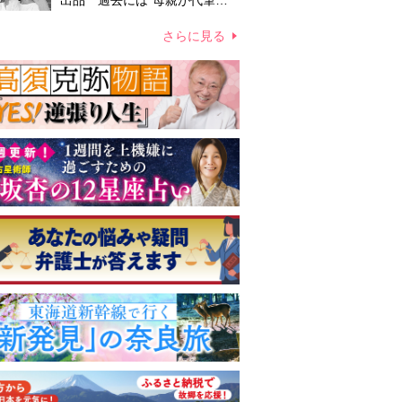
出品 過去には“母親が代筆し
たファン宛ての手紙”が10万円
ほどで売買 昭和スターグッズ
さらに見る
高額取引の実態