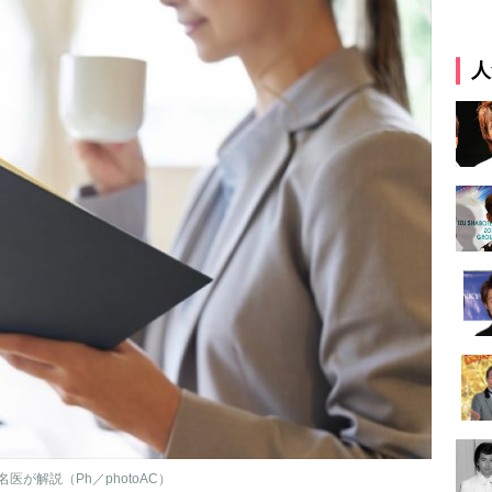
人
が解説（Ph／photoAC）