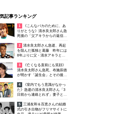
気記事ランキング
1
《こんなバカのために、あ
りがとうな》清水良太郎さん急
死後の「父アキラからの返信」
布施辰徳が涙で明かす「順番が
違う」
2
清水良太郎さん急逝、再起
を阻んだ孤独と葛藤 昨年には
8年ぶりに父・清水アキラと共
演、本格的な活動再開に向かっ
ていたが…周囲が懸念していた
3
《亡くなる直前にも笑顔》
「不安定なところ」
清水良太郎さん急死、布施辰徳
が明かす「誕生会」とその後の
メッセージ
4
《室内でもう意識がなかっ
た》急逝の清水良太郎さん「3
日前から連絡とれず」妻子とは
別居で孤独を感じていた
5
三浦友和＆百恵さんの結婚
式の引き出物がフリマサイトに