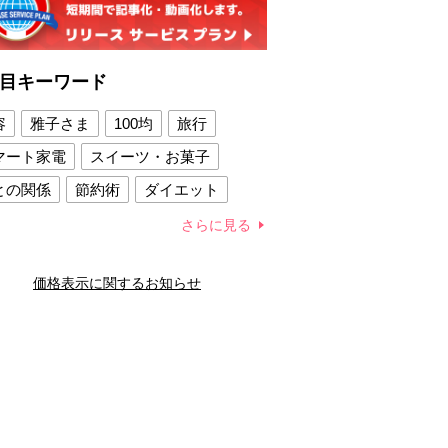
目キーワード
容
雅子さま
100均
旅行
マート家電
スイーツ・お菓子
との関係
節約術
ダイエット
康法
新製品
さらに見る
容賢者のダイエットグッズ
価格表示に関するお知らせ
との関係
新津春子
どか食い