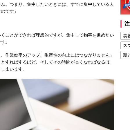
せん。つまり、集中したいときには、すでに集中している人
なのです」
注
いくことができれば理想的ですが、集中して物事を進めたい
美
です。
ス
き、作業効率のアップ、生産性の向上にはつながりません」
親
うとすればするほど、そしてその時間が長くなればなるほ
健
てしまいます。
美
夫