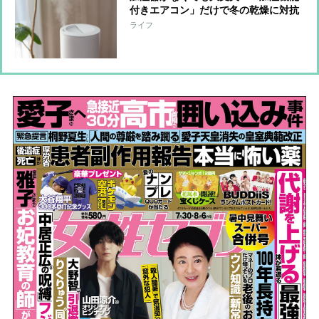
付きエアコン」だけで冬の乾燥に対抗
できるか、家電ライターが解説
ライフ