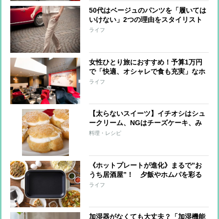
50代はベージュのパンツを「履いては
いけない」2つの理由をスタイリスト
が解説
ライフ
女性ひとり旅におすすめ！予算1万円
で「快適、オシャレで食も充実」なホ
テルを旅行ジャーナリストが厳選
ライフ
【太らないスイーツ】イチオシはシュ
ークリーム、NGはチーズケーキ、み
たらし団子
料理・レシピ
《ホットプレートが進化》まるで”お
うち居酒屋”！ 夕飯やホムパを彩る
卓上調理家電の最新事情を家電ライタ
ライフ
ーが解説
加湿器がなくても大丈夫？「加湿機能