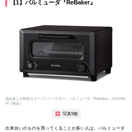
【1】バルミューダ『ReBaker』
温め直しが得意なオーブントースター。バルミューダ『ReBaker』2万4200
円（税込）
写真9枚
出来合いのものを買ってくることが多い人は、バルミューダ