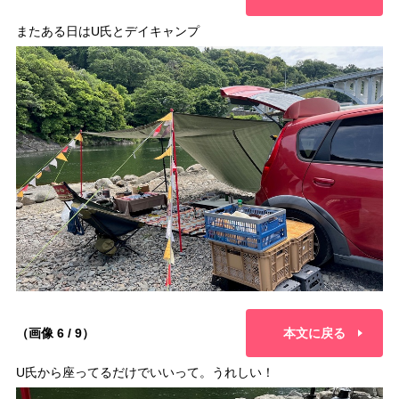
またある日はU氏とデイキャンプ
（画像 6 / 9）
本文に戻る
U氏から座ってるだけでいいって。うれしい！