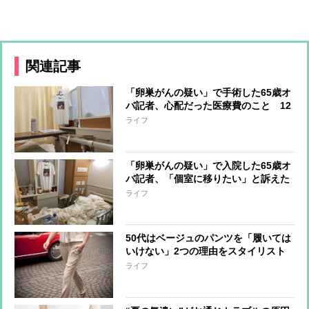
関連記事
「卵巣がんの疑い」で手術した65歳オ
バ記者、心配だった医療費のこと 12
日間の入院で負担額は？
ライフ
「卵巣がんの疑い」で入院した65歳オ
バ記者、「個室に移りたい」と訴えた
時に看護師がピシャリと言った言葉
ライフ
50代はベージュのパンツを「履いては
いけない」2つの理由をスタイリスト
が解説
ライフ