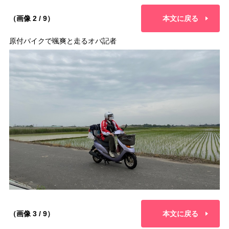
（画像 2 / 9）
本文に戻る
原付バイクで颯爽と走るオバ記者
（画像 3 / 9）
本文に戻る