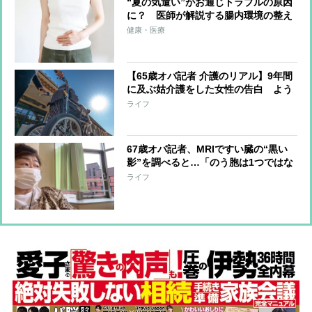
“夏の気遣い”がお通じトラブルの原因
に？ 医師が解説する腸内環境の整え
方
健康・医療
【65歳オバ記者 介護のリアル】9年間
に及ぶ姑介護をした女性の告白 よう
やく終わったときに義姉妹が放った忘
ライフ
れられない言葉
67歳オバ記者、MRIですい臓の“黒い
影”を調べると…「のう胞は1つではな
く3つありました」その後、医師が告
ライフ
げたのは