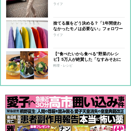
が解説
ライフ
捨てる服をどう決める？「1年間使わ
なかったモノは必要ない」フォロワー
16万人超のインスタグラマーが伝授す
ライフ
るクローゼット整理術
【“食べたいから食べる”野菜のレシ
ピ】5万人が絶賛した「なすみそおに
ぎり」や「揚げない揚げなす」等なす
料理・レシピ
料理3品