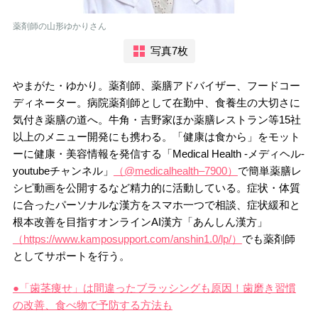
薬剤師の山形ゆかりさん
写真7枚
やまがた・ゆかり。薬剤師、薬膳アドバイザー、フードコー
ディネーター。病院薬剤師として在勤中、食養生の大切さに
気付き薬膳の道へ。牛角・吉野家ほか薬膳レストラン等15社
以上のメニュー開発にも携わる。「健康は食から」をモット
ーに健康・美容情報を発信する「Medical Health -メディヘル-
youtubeチャンネル」
（@medicalhealth–7900）
で簡単薬膳レ
シピ動画を公開するなど精力的に活動している。症状・体質
に合ったパーソナルな漢方をスマホ一つで相談、症状緩和と
根本改善を目指すオンラインAI漢方「あんしん漢方」
（https://www.kamposupport.com/anshin1.0/lp/）
でも薬剤師
としてサポートを行う。
●「歯茎痩せ」は間違ったブラッシングも原因！歯磨き習慣
の改善、食べ物で予防する方法も