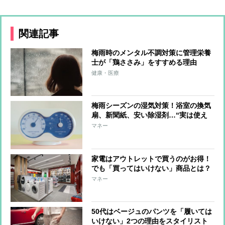
関連記事
梅雨時のメンタル不調対策に管理栄養
士が「鶏ささみ」をすすめる理由
健康・医療
梅雨シーズンの湿気対策！浴室の換気
扇、新聞紙、安い除湿剤…“実は使え
る”効果的な方法を解説
マネー
家電はアウトレットで買うのがお得！
でも「買ってはいけない」商品とは？
マネー
50代はベージュのパンツを「履いては
いけない」2つの理由をスタイリスト