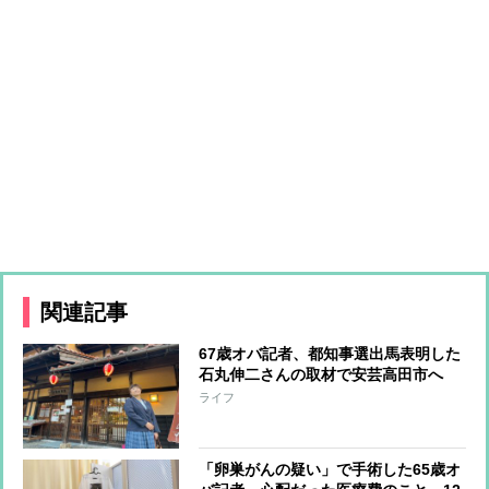
関連記事
67歳オバ記者、都知事選出馬表明した
石丸伸二さんの取材で安芸高田市へ
会いたかった理由と「67歳にはきつか
ライフ
った」過酷スケジュールについて
「卵巣がんの疑い」で手術した65歳オ