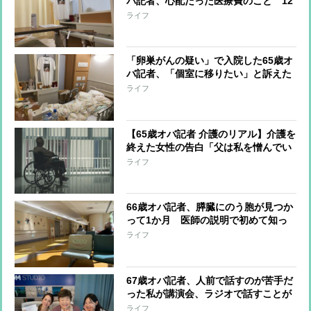
バ記者、心配だった医療費のこと 12
日間の入院で負担額は？
ライフ
「卵巣がんの疑い」で入院した65歳オ
バ記者、「個室に移りたい」と訴えた
時に看護師がピシャリと言った言葉
ライフ
【65歳オバ記者 介護のリアル】介護を
終えた女性の告白「父は私を憎んでい
た」 父娘の関係はなぜ“崩壊”したの
ライフ
か
66歳オバ記者、膵臓にのう胞が見つか
って1か月 医師の説明で初めて知っ
た「意外な真相」
ライフ
67歳オバ記者、人前で話すのが苦手だ
った私が講演会、ラジオで話すことが
「楽しい」と思えるようになったワケ
ライフ