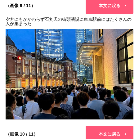
（画像 9 / 11）
本文に戻る
夕方にもかかわらず石丸氏の街頭演説に東京駅前にはたくさんの
人が集まった
（画像 10 / 11）
本文に戻る