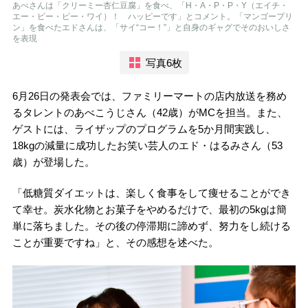
あべさんは「クリーミー杏仁豆腐」を食べ、「H・A・P・P・Y（エイチ・
エー・ピー・ピー・ワイ）！ ハッピーです」とコメント。「マンゴープリ
ン」を食べたエドさんは、「サイ“コー！”」と自身のギャグでそのおいしさ
を表現
写真6枚
6月26日の発表会では、ファミリーマートの店内放送を務め
るタレントのあべこうじさん（42歳）がMCを担当。また、
ゲストには、ライザップのプログラムを5か月間実践し、
18kgの減量に成功したお笑い芸人のエド・はるみさん（53
歳）が登場した。
「低糖質ダイエットは、楽しく食事をして痩せることができ
て幸せ。炭水化物とお菓子をやめるだけで、最初の5kgは簡
単に落ちました。その後の停滞期に諦めず、努力をし続ける
ことが重要ですね」と、その感想を述べた。