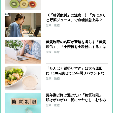
《「糖質疲労」に注意！》「おにぎり
と野菜ジュース」で血糖値急上昇？
「低GI食品のそばならOK」は誤解だ
健康・医療
った
糖質制限の名医が警鐘を鳴らす「糖質
疲労」、「小麦粉を全粒粉にする」は
意味がない？ 注意すべき「低脂肪ヨ
健康・医療
ーグルト」
「たんぱく質摂りすぎ」は太る原因
に！10kg痩せて15年間リバウンドな
しの管理栄養士が語る
健康・医療
更年期以降は避けたい「糖質制限」
肌はボロボロ、髪にツヤなし…むやみ
にやると“老け”のもとに
健康・医療