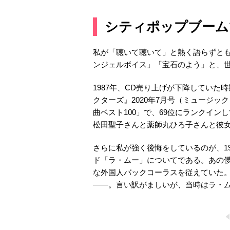
シティポップブーム
私が「聴いて聴いて」と熱く語らずと
ンジェルボイス」「宝石のよう」と、
1987年、CD売り上げが下降していた
クターズ』2020年7月号（ミュージック
曲ベスト100」で、69位にランクイン
松田聖子さんと薬師丸ひろ子さんと彼女
さらに私が強く後悔をしているのが、1
ド「ラ・ムー」についてである。あの儚
な外国人バックコーラスを従えていた
——。言い訳がましいが、当時はラ・