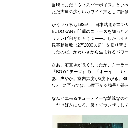
当時はまだ「ウィスパーボイス」とい
ただ声量の少ないカワイイ声として評
かくいう私も1985年、日本武道館コンサート『
BUDOKAN』開催のニュースを知っ
りテレビ向きだろうに——。しかしそ
観客動員数（2万2000人超）を塗り
したのだ。かわいさから生まれるパワ
さあ、前置きが長くなったが、クーラー
『BOYのテーマ』の、「ボーイ……い
あ、爽やか。室内温度が3度下がる。8
ワ♪」に至っては、5度下がる効果が得
なんとエモ＆キューティーな納涼なの
しだけ好きになる。暑くてウンザリし