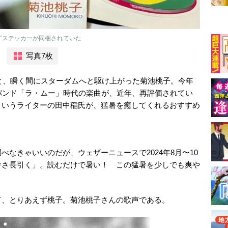
缶”ステッカーが同梱されていた
写真7枚
ると、瞬く間にスターダムへと駆け上がった菊池桃子。今年
バンド「ラ・ムー」時代の楽曲が、近年、再評価されてい
というライターの田中稲氏が、猛暑を癒してくれるおすすめ
なきゃいいのだが、ウェザーニュースで2024年8月〜10
暑さ長引く」。読むだけで暑い！ この猛暑を少しでも爽や
て、とりあえず桃子。菊池桃子さんの歌声である。