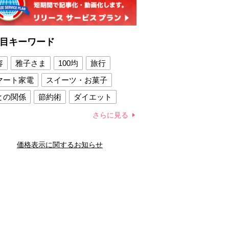
目キーワード
容
雅子さま
100均
旅行
マート家電
スイーツ・お菓子
との関係
節約術
ダイエット
康法
新製品
さらに見る
容賢者のダイエットグッズ
価格表示に関するお知らせ
との関係
新津春子
どか食い