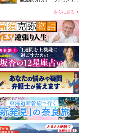
額遺産の行方」 つきっきりで
私生活をサポートしていた元俳
優が相続か
さらに見る