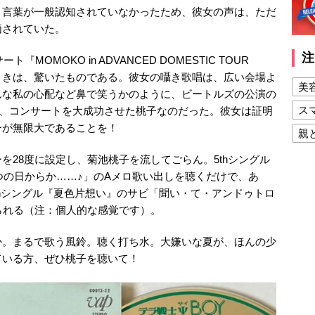
う言葉が一般認知されていなかったため、彼女の声は、ただ
価されていた。
注
MOMOKO in ADVANCED DOMESTIC TOUR
たときは、驚いたものである。彼女の囁き歌唱は、広い会場よ
美
んな私の心配など鼻で笑うかのように、ビートルズの公演の
ス
替え、コンサートを大成功させた桃子なのだった。彼女は証明
ーが無限大であることを！
親
健
を28度に設定し、菊池桃子を流してごらん。5thシングル
つの日からか……♪」のAメロ歌い出しを聴くだけで、あ
美
thシングル『夏色片想い』のサビ「聞い・て・アンドゥトロ
夫
られる（注：個人的な感覚です）。
か。まるで歌う風鈴。聴く打ち水。大嫌いな夏が、ほんの少
ている方、ぜひ桃子を聴いて！