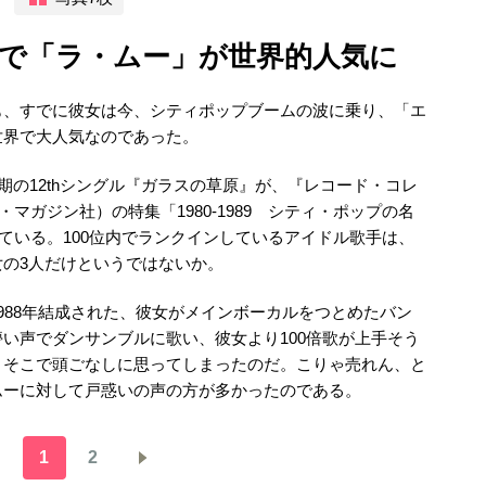
で「ラ・ムー」が世界的人気に
も、すでに彼女は今、シティポップブームの波に乗り、「エ
世界で大人気なのであった。
時期の12thシングル『ガラスの草原』が、『レコード・コレ
・マガジン社）の特集「1980-1989 シティ・ポップの名
している。100位内でランクインしているアイドル歌手は、
の3人だけというではないか。
988年結成された、彼女がメインボーカルをつとめたバン
い声でダンサンブルに歌い、彼女より100倍歌が上手そう
。そこで頭ごなしに思ってしまったのだ。こりゃ売れん、と
ムーに対して戸惑いの声の方が多かったのである。
1
2