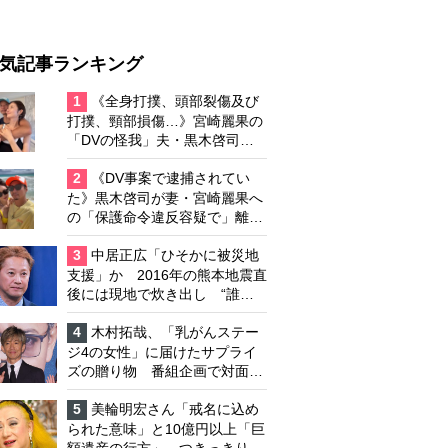
気記事ランキング
1
《全身打撲、頭部裂傷及び
打撲、頸部損傷…》宮崎麗果の
「DVの怪我」夫・黒木啓司の
逮捕で始まる「夫婦の闘争」
2
《DV事案で逮捕されてい
た》黒木啓司が妻・宮崎麗果へ
の「保護命令違反容疑で」離婚
協議は「第二ステージ」へ
3
中居正広「ひそかに被災地
支援」か 2016年の熊本地震直
後には現地で炊き出し “誰に
も知られなくて良い”と、むし
ろ強まる福祉活動への思い
4
木村拓哉、「乳がんステー
ジ4の女性」に届けたサプライ
ズの贈り物 番組企画で対面し
たファンが、夢と希望を与える
心遣いに「うれしくて号泣しま
5
美輪明宏さん「戒名に込め
した」
られた意味」と10億円以上「巨