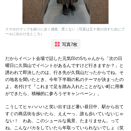
スマホのマップを頼りに歩く感覚、悪くない（写真は五十肩の治すためにプ
ールに出かけるところ）
写真7枚
だからイベント会場で話した元気印のSちゃんから「次の日
曜日に久我山でイベントがあるんですけど行きますか？」と
誘われて即決したのは、行き先が久我山だったからでね。そ
の地名を聞いたとき、今年下半期の私のテーマが決まったの
よ。名付けて『これまで足を踏み入れたことがない町に用事
ができたら、積極的に参ろうぞキャンペーン』。
こうしてヒャハハハと笑い出すほど暑い昼日中、駅から出て
すぐの商店街を歩いたら、ええ〜っ、誰も歩いていないじゃ
ない！ わあ、このシュールな風景、たまりません。って
ね。こんなバカをしていたら年取っていられないでしょ（笑