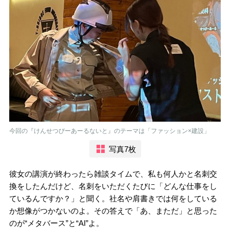
今回の『けんせつぴーあーるないと』のテーマは「ファッション×建設」
写真7枚
彼女の講演が終わったら雑談タイムで、私も何人かと名刺交
換をしたんだけど、名刺をいただくたびに「どんな仕事をし
ているんですか？」と聞く。社名や肩書きでは何をしている
か想像がつかないのよ。その答えで「あ、まただ」と思った
のが“メタバース”と“AI”よ。