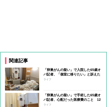
関連記事
「卵巣がんの疑い」で入院した65歳オ
バ記者、「個室に移りたい」と訴えた
時に看護師がピシャリと言った言葉
ライフ
「卵巣がんの疑い」で手術した65歳オ
バ記者、心配だった医療費のこと 12
日間の入院で負担額は？
ライフ