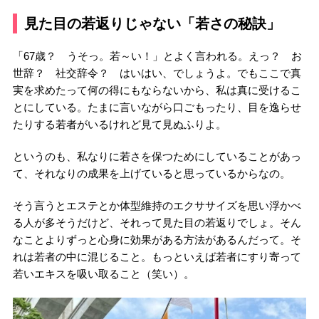
見た目の若返りじゃない「若さの秘訣」
「67歳？ うそっ。若～い！」とよく言われる。えっ？ お
世辞？ 社交辞令？ はいはい、でしょうよ。でもここで真
実を求めたって何の得にもならないから、私は真に受けるこ
とにしている。たまに言いながら口ごもったり、目を逸らせ
たりする若者がいるけれど見て見ぬふりよ。
というのも、私なりに若さを保つためにしていることがあっ
て、それなりの成果を上げていると思っているからなの。
そう言うとエステとか体型維持のエクササイズを思い浮かべ
る人が多そうだけど、それって見た目の若返りでしょ。そん
なことよりずっと心身に効果がある方法があるんだって。そ
れは若者の中に混じること。もっといえば若者にすり寄って
若いエキスを吸い取ること（笑い）。