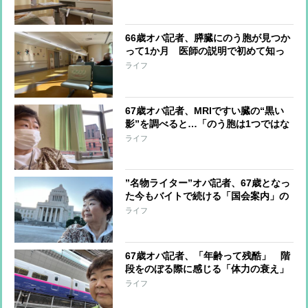
66歳オバ記者、膵臓にのう胞が見つか
って1か月 医師の説明で初めて知っ
た「意外な真相」
ライフ
67歳オバ記者、MRIですい臓の“黒い
影”を調べると…「のう胞は1つではな
く3つありました」その後、医師が告
ライフ
げたのは
”名物ライター”オバ記者、67歳となっ
た今もバイトで続ける「国会案内」の
醍醐味 依頼があったときに「ぜひ」
ライフ
と引き受ける2つの理由
67歳オバ記者、「年齢って残酷」 階
段をのぼる際に感じる「体力の衰え」
と“砂糖断ち”で変えたい「見た目年
ライフ
齢」