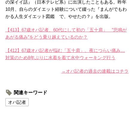
の深イイ話』（日本テレビ系）に出演したこともある。昨年
10月、自らのダイエット経験について綴った『まんがでもわ
かる人生ダイエット図鑑 で、やせたの？』を出版。
【413】67歳オバ記者、60代にして初の「五十肩」 ”悲鳴が
あがる痛み”をどう乗り越えているのか？
【412】67歳オバ記者が悩む「五十肩」、夜につらい痛み…
対策のため8年ぶりに水着を着て水中ウォーキング行う
→オバ記者の過去の連載はコチラ
関連キーワード
オバ記者