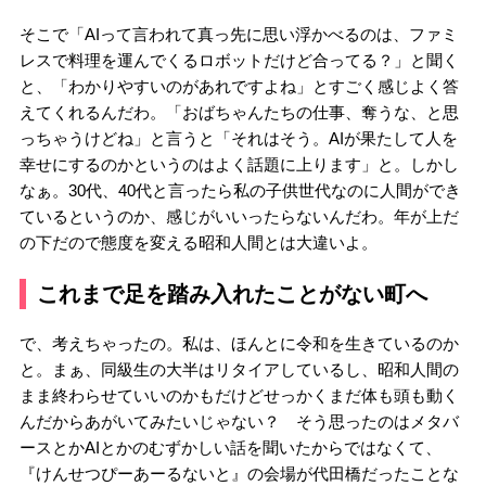
そこで「AIって言われて真っ先に思い浮かべるのは、ファミ
レスで料理を運んでくるロボットだけど合ってる？」と聞く
と、「わかりやすいのがあれですよね」とすごく感じよく答
えてくれるんだわ。「おばちゃんたちの仕事、奪うな、と思
っちゃうけどね」と言うと「それはそう。AIが果たして人を
幸せにするのかというのはよく話題に上ります」と。しかし
なぁ。30代、40代と言ったら私の子供世代なのに人間ができ
ているというのか、感じがいいったらないんだわ。年が上だ
の下だので態度を変える昭和人間とは大違いよ。
これまで足を踏み入れたことがない町へ
で、考えちゃったの。私は、ほんとに令和を生きているのか
と。まぁ、同級生の大半はリタイアしているし、昭和人間の
まま終わらせていいのかもだけどせっかくまだ体も頭も動く
んだからあがいてみたいじゃない？ そう思ったのはメタバ
ースとかAIとかのむずかしい話を聞いたからではなくて、
『けんせつぴーあーるないと』の会場が代田橋だったことな