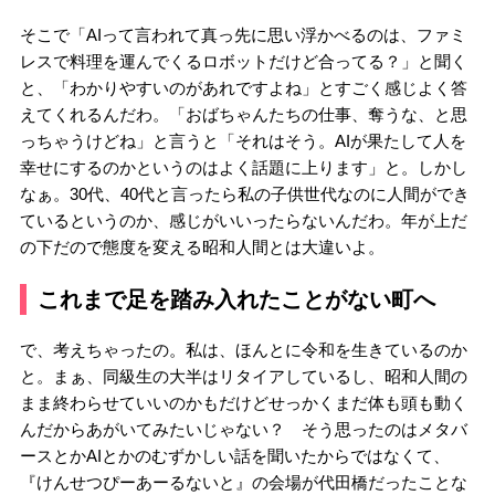
そこで「AIって言われて真っ先に思い浮かべるのは、ファミ
レスで料理を運んでくるロボットだけど合ってる？」と聞く
と、「わかりやすいのがあれですよね」とすごく感じよく答
えてくれるんだわ。「おばちゃんたちの仕事、奪うな、と思
っちゃうけどね」と言うと「それはそう。AIが果たして人を
幸せにするのかというのはよく話題に上ります」と。しかし
なぁ。30代、40代と言ったら私の子供世代なのに人間ができ
ているというのか、感じがいいったらないんだわ。年が上だ
の下だので態度を変える昭和人間とは大違いよ。
これまで足を踏み入れたことがない町へ
で、考えちゃったの。私は、ほんとに令和を生きているのか
と。まぁ、同級生の大半はリタイアしているし、昭和人間の
まま終わらせていいのかもだけどせっかくまだ体も頭も動く
んだからあがいてみたいじゃない？ そう思ったのはメタバ
ースとかAIとかのむずかしい話を聞いたからではなくて、
『けんせつぴーあーるないと』の会場が代田橋だったことな