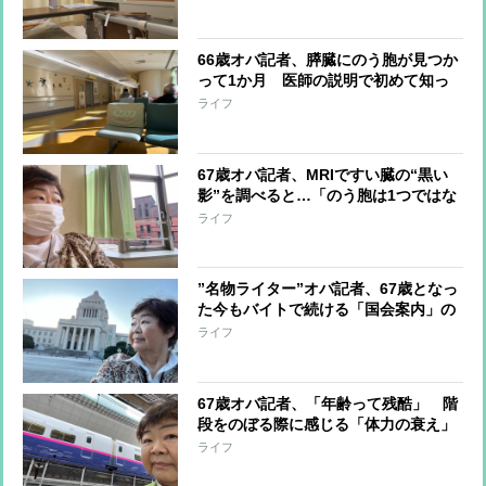
66歳オバ記者、膵臓にのう胞が見つか
って1か月 医師の説明で初めて知っ
た「意外な真相」
ライフ
67歳オバ記者、MRIですい臓の“黒い
影”を調べると…「のう胞は1つではな
く3つありました」その後、医師が告
ライフ
げたのは
”名物ライター”オバ記者、67歳となっ
た今もバイトで続ける「国会案内」の
醍醐味 依頼があったときに「ぜひ」
ライフ
と引き受ける2つの理由
67歳オバ記者、「年齢って残酷」 階
段をのぼる際に感じる「体力の衰え」
と“砂糖断ち”で変えたい「見た目年
ライフ
齢」