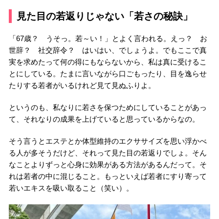
見た目の若返りじゃない「若さの秘訣」
「67歳？ うそっ。若～い！」とよく言われる。えっ？ お
世辞？ 社交辞令？ はいはい、でしょうよ。でもここで真
実を求めたって何の得にもならないから、私は真に受けるこ
とにしている。たまに言いながら口ごもったり、目を逸らせ
たりする若者がいるけれど見て見ぬふりよ。
というのも、私なりに若さを保つためにしていることがあっ
て、それなりの成果を上げていると思っているからなの。
そう言うとエステとか体型維持のエクササイズを思い浮かべ
る人が多そうだけど、それって見た目の若返りでしょ。そん
なことよりずっと心身に効果がある方法があるんだって。そ
れは若者の中に混じること。もっといえば若者にすり寄って
若いエキスを吸い取ること（笑い）。