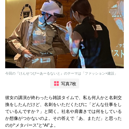
今回の『けんせつぴーあーるないと』のテーマは「ファッション×建設」
写真7枚
彼女の講演が終わったら雑談タイムで、私も何人かと名刺交
換をしたんだけど、名刺をいただくたびに「どんな仕事をし
ているんですか？」と聞く。社名や肩書きでは何をしている
か想像がつかないのよ。その答えで「あ、まただ」と思った
のが“メタバース”と“AI”よ。