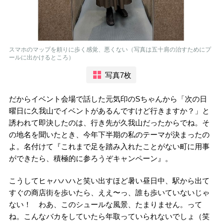
スマホのマップを頼りに歩く感覚、悪くない（写真は五十肩の治すためにプ
ールに出かけるところ）
写真7枚
だからイベント会場で話した元気印のSちゃんから「次の日
曜日に久我山でイベントがあるんですけど行きますか？」と
誘われて即決したのは、行き先が久我山だったからでね。そ
の地名を聞いたとき、今年下半期の私のテーマが決まったの
よ。名付けて『これまで足を踏み入れたことがない町に用事
ができたら、積極的に参ろうぞキャンペーン』。
こうしてヒャハハハと笑い出すほど暑い昼日中、駅から出て
すぐの商店街を歩いたら、ええ〜っ、誰も歩いていないじゃ
ない！ わあ、このシュールな風景、たまりません。って
ね。こんなバカをしていたら年取っていられないでしょ（笑