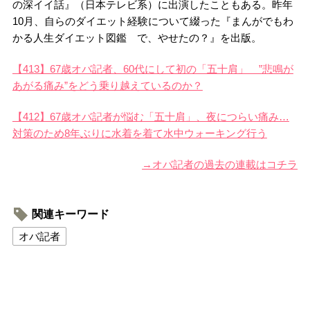
の深イイ話』（日本テレビ系）に出演したこともある。昨年
10月、自らのダイエット経験について綴った『まんがでもわ
かる人生ダイエット図鑑 で、やせたの？』を出版。
【413】67歳オバ記者、60代にして初の「五十肩」 ”悲鳴が
あがる痛み”をどう乗り越えているのか？
【412】67歳オバ記者が悩む「五十肩」、夜につらい痛み…
対策のため8年ぶりに水着を着て水中ウォーキング行う
→オバ記者の過去の連載はコチラ
関連キーワード
オバ記者