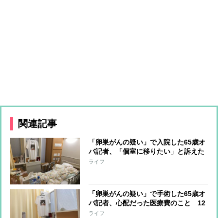
関連記事
「卵巣がんの疑い」で入院した65歳オ
バ記者、「個室に移りたい」と訴えた
時に看護師がピシャリと言った言葉
ライフ
「卵巣がんの疑い」で手術した65歳オ
バ記者、心配だった医療費のこと 12
日間の入院で負担額は？
ライフ