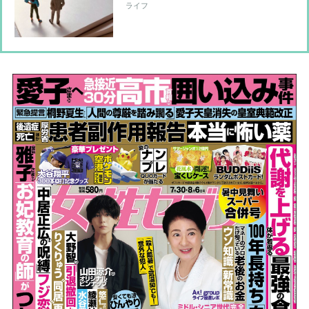
ト＋食事・漢方で怒りのコントロール
ライフ
を