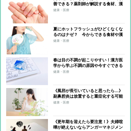
善できる？薬剤師が解説する食材、漢
方薬による対策
健康・医療
夏にホットフラッシュがひどくなくな
るのはナゼ？ 今からできる食材や漢
方による体質改善対策
健康・医療
春は目の不調が起こりやすい！漢方医
学から学ぶ不調の原因や今すぐできる
対策
健康・医療
《風邪が長引いていると思ったら…》
副鼻腔炎は放置すると重症化する可能
性も！食事や漢方薬などでセルフケア
健康・医療
する方法
《更年期を迎えたら要注意！》夫婦喧
嘩が絶えないならアンガーマネジメン