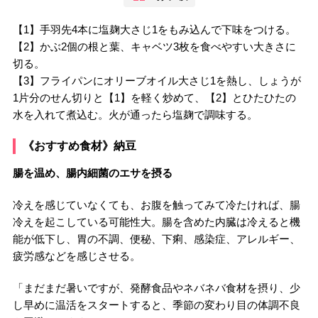
【1】手羽先4本に塩麹大さじ1をもみ込んで下味をつける。
【2】かぶ2個の根と葉、キャベツ3枚を食べやすい大きさに
切る。
【3】フライパンにオリーブオイル大さじ1を熱し、しょうが
1片分のせん切りと【1】を軽く炒めて、【2】とひたひたの
水を入れて煮込む。火が通ったら塩麹で調味する。
《おすすめ食材》納豆
腸を温め、腸内細菌のエサを摂る
冷えを感じていなくても、お腹を触ってみて冷たければ、腸
冷えを起こしている可能性大。腸を含めた内臓は冷えると機
能が低下し、胃の不調、便秘、下痢、感染症、アレルギー、
疲労感などを感じさせる。
「まだまだ暑いですが、発酵食品やネバネバ食材を摂り、少
し早めに温活をスタートすると、季節の変わり目の体調不良