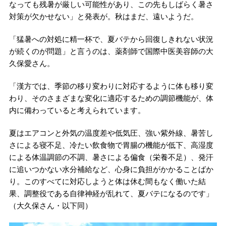
なっても残暑が厳しい可能性があり、この先もしばらく暑さ
対策が欠かせない」と発表が。秋はまだ、遠いようだ。
「猛暑への対処に精一杯で、夏バテから回復しきれない状況
が続くのが問題」と言うのは、薬剤師で国際中医美容師の大
久保愛さん。
「漢方では、季節の移り変わりに対応するように体も移り変
わり、そのさまざまな変化に適応するための調節機能が、体
内に備わっていると考えられています。
夏はエアコンと外気の温度差や低気圧、強い紫外線、暑苦し
さによる寝不足、冷たい飲食物で胃腸の機能が低下、高湿度
による体温調節の不調、暑さによる偏食（栄養不足）、発汗
に追いつかない水分補給など、心身に負担がかかることばか
り。このすべてに対応しようと体は休む間もなく働いた結
果、調整役である自律神経が乱れて、夏バテになるのです」
（大久保さん・以下同）