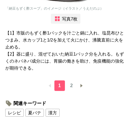
「納豆もずく酢スープ」のイメージ（イラスト／うえだのぶ）
写真7枚
【1】市販のもずく酢1パックを汁ごと鍋に入れ、塩昆布ひと
つまみ、水カップ1と1/2を加えて火にかけ、沸騰直前に火を
止める。
【2】器に盛り、混ぜておいた納豆1パック分を入れる。もず
くのネバネバ成分には、胃腸の働きを助け、免疫機能の強化
が期待できる。
1
2
関連キーワード
レシピ
夏バテ
漢方