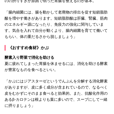
のの摂りすぎが原因で弱った胃腸を整えるのが基本。
「腸内細菌には、腸を動かして老廃物の排出を促す短鎖脂肪
酸を増やす働きがあります。短鎖脂肪酸は肝臓、腎臓、筋肉
のエネルギー源になったり、免疫力の強化に関与していま
す。気合を入れて自分が動くより、腸内細菌を育てて働いて
もらい、体の重だるさから脱しましょう」
《おすすめ食材》かぶ
酵素入り野菜で消化を助ける
夏に疲れてしまった胃腸を休ませるには、消化を助ける酵素
が豊富なものを食べるといい。
「かぶにはジアスターゼというでんぷんを分解する消化酵素
がありますが、皮に多く成分が含まれているので、なるべく
皮をむかずにそのまま食べると効果的。また、抗酸化作用の
あるβ-カロテンは根よりも葉に多いので、スープにして一緒
に摂りましょう」