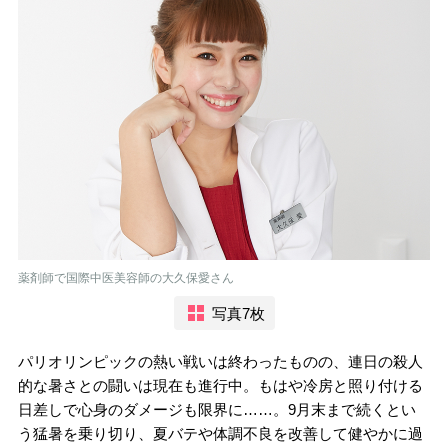
薬剤師で国際中医美容師の大久保愛さん
写真7枚
パリオリンピックの熱い戦いは終わったものの、連日の殺人
的な暑さとの闘いは現在も進行中。もはや冷房と照り付ける
日差しで心身のダメージも限界に……。9月末まで続くとい
う猛暑を乗り切り、夏バテや体調不良を改善して健やかに過