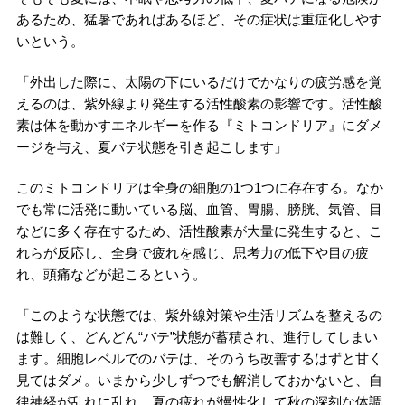
あるため、猛暑であればあるほど、その症状は重症化しやす
いという。
「外出した際に、太陽の下にいるだけでかなりの疲労感を覚
えるのは、紫外線より発生する活性酸素の影響です。活性酸
素は体を動かすエネルギーを作る『ミトコンドリア』にダメ
ージを与え、夏バテ状態を引き起こします」
このミトコンドリアは全身の細胞の1つ1つに存在する。なか
でも常に活発に動いている脳、血管、胃腸、膀胱、気管、目
などに多く存在するため、活性酸素が大量に発生すると、こ
れらが反応し、全身で疲れを感じ、思考力の低下や目の疲
れ、頭痛などが起こるという。
「このような状態では、紫外線対策や生活リズムを整えるの
は難しく、どんどん“バテ”状態が蓄積され、進行してしまい
ます。細胞レベルでのバテは、そのうち改善するはずと甘く
見てはダメ。いまから少しずつでも解消しておかないと、自
律神経が乱れに乱れ、夏の疲れが慢性化して秋の深刻な体調