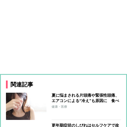
関連記事
夏に悩まされる片頭痛や緊張性頭痛、
エアコンによる“冷え”も原因に 食べ
物や漢方でできる対策は？
健康・医療
更年期症状のしびれはセルフケアで改