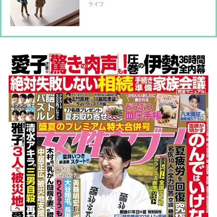
ト＋食事・漢方で怒りのコントロール
ライフ
を