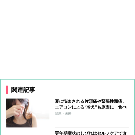
関連記事
夏に悩まされる片頭痛や緊張性頭痛、
エアコンによる“冷え”も原因に 食べ
物や漢方でできる対策は？
健康・医療
更年期症状のしびれはセルフケアで改