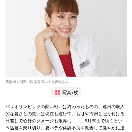
薬剤師で国際中医美容師の大久保愛さん
写真7枚
パリオリンピックの熱い戦いは終わったものの、連日の殺人
的な暑さとの闘いは現在も進行中。もはや冷房と照り付ける
日差しで心身のダメージも限界に……。9月末まで続くとい
う猛暑を乗り切り、夏バテや体調不良を改善して健やかに過