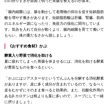
のの摂りすぎが原因で弱った胃腸を整えるのが基本。
「腸内細菌には、腸を動かして老廃物の排出を促す短鎖脂肪
酸を増やす働きがあります。短鎖脂肪酸は肝臓、腎臓、筋肉
のエネルギー源になったり、免疫力の強化に関与していま
す。気合を入れて自分が動くより、腸内細菌を育てて働いて
もらい、体の重だるさから脱しましょう」
《おすすめ食材》かぶ
酵素入り野菜で消化を助ける
夏に疲れてしまった胃腸を休ませるには、消化を助ける酵素
が豊富なものを食べるといい。
「かぶにはジアスターゼというでんぷんを分解する消化酵素
がありますが、皮に多く成分が含まれているので、なるべく
皮をむかずにそのまま食べると効果的。また、抗酸化作用の
あるβ-カロテンは根よりも葉に多いので、スープにして一緒
に摂りましょう」