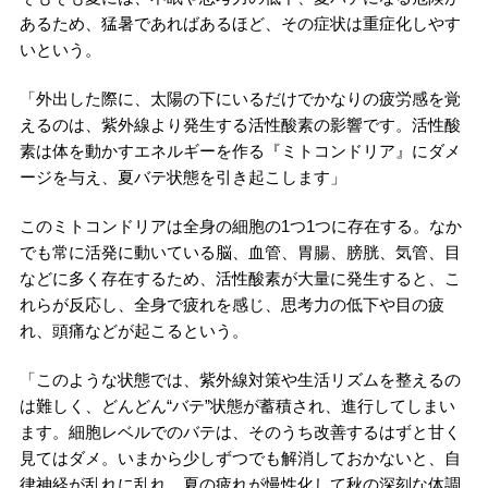
あるため、猛暑であればあるほど、その症状は重症化しやす
いという。
「外出した際に、太陽の下にいるだけでかなりの疲労感を覚
えるのは、紫外線より発生する活性酸素の影響です。活性酸
素は体を動かすエネルギーを作る『ミトコンドリア』にダメ
ージを与え、夏バテ状態を引き起こします」
このミトコンドリアは全身の細胞の1つ1つに存在する。なか
でも常に活発に動いている脳、血管、胃腸、膀胱、気管、目
などに多く存在するため、活性酸素が大量に発生すると、こ
れらが反応し、全身で疲れを感じ、思考力の低下や目の疲
れ、頭痛などが起こるという。
「このような状態では、紫外線対策や生活リズムを整えるの
は難しく、どんどん“バテ”状態が蓄積され、進行してしまい
ます。細胞レベルでのバテは、そのうち改善するはずと甘く
見てはダメ。いまから少しずつでも解消しておかないと、自
律神経が乱れに乱れ、夏の疲れが慢性化して秋の深刻な体調