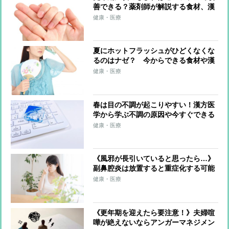
善できる？薬剤師が解説する食材、漢
方薬による対策
健康・医療
夏にホットフラッシュがひどくなくな
るのはナゼ？ 今からできる食材や漢
方による体質改善対策
健康・医療
春は目の不調が起こりやすい！漢方医
学から学ぶ不調の原因や今すぐできる
対策
健康・医療
《風邪が長引いていると思ったら…》
副鼻腔炎は放置すると重症化する可能
性も！食事や漢方薬などでセルフケア
健康・医療
する方法
《更年期を迎えたら要注意！》夫婦喧
嘩が絶えないならアンガーマネジメン