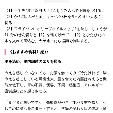
【1】手羽先4本に塩麹大さじ1をもみ込んで下味をつける。
【2】かぶ2個の根と葉、キャベツ3枚を食べやすい大きさに
切る。
【3】フライパンにオリーブオイル大さじ1を熱し、しょうが
1片分のせん切りと【1】を軽く炒めて、【2】とひたひたの
水を入れて煮込む。火が通ったら塩麹で調味する。
《おすすめ食材》納豆
腸を温め、腸内細菌のエサを摂る
冷えを感じていなくても、お腹を触ってみて冷たければ、腸
冷えを起こしている可能性大。腸を含めた内臓は冷えると機
能が低下し、胃の不調、便秘、下痢、感染症、アレルギー、
疲労感などを感じさせる。
「まだまだ暑いですが、発酵食品やネバネバ食材を摂り、少
し早めに温活をスタートすると、季節の変わり目の体調不良