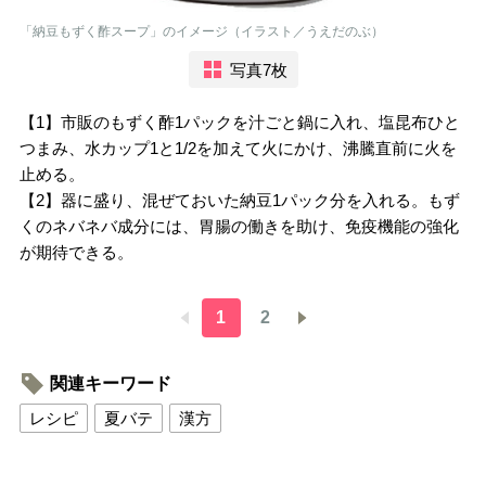
「納豆もずく酢スープ」のイメージ（イラスト／うえだのぶ）
写真7枚
【1】市販のもずく酢1パックを汁ごと鍋に入れ、塩昆布ひと
つまみ、水カップ1と1/2を加えて火にかけ、沸騰直前に火を
止める。
【2】器に盛り、混ぜておいた納豆1パック分を入れる。もず
くのネバネバ成分には、胃腸の働きを助け、免疫機能の強化
が期待できる。
1
2
関連キーワード
レシピ
夏バテ
漢方