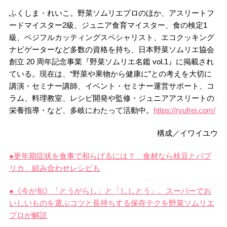
ふくしま・れいこ。野菜ソムリエプロのほか、アスリートフ
ードマイスター2級、ジュニア食育マイスター、食の検定1
級、ベジフルカッティングスペシャリスト、エコクッキング
ナビゲーターなど多数の資格を持ち、日本野菜ソムリエ協会
創立 20 周年記念事業『野菜ソムリエ名鑑 vol.1』に掲載され
ている。現在は、“野菜や果物から健康に”との考えを大切に
講演・セミナー講師、イベント・セミナー運営サポート、コ
ラム、料理教室、レシピ開発や監修・ジュニアアスリートの
栄養指導・など、多岐にわたって活動中。
https://ryufrei.com/
構成／イワイユウ
●更年期症状を食事で和らげるには？ 食材なら枝豆とパプ
リカ、組み合わせレシピも
●《今が旬》「とうがらし」と「ししとう」、スーパーでお
いしいものを選ぶコツと長持ちする保存テクを野菜ソムリエ
プロが解説