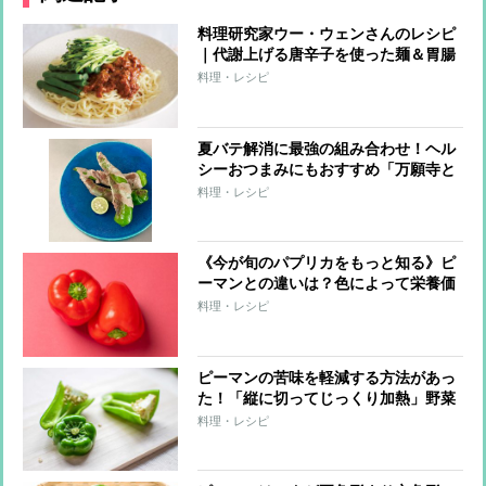
料理研究家ウー・ウェンさんのレシピ
｜代謝上げる唐辛子を使った麺＆胃腸
を温めるおかゆなど7品
料理・レシピ
夏バテ解消に最強の組み合わせ！ヘル
シーおつまみにもおすすめ「万願寺と
うがらしの豚肉巻き」【市橋有里の美
料理・レシピ
レシピ】
《今が旬のパプリカをもっと知る》ピ
ーマンとの違いは？色によって栄養価
が異なる？野菜ソムリエプロが解説
料理・レシピ
ピーマンの苦味を軽減する方法があっ
た！「縦に切ってじっくり加熱」野菜
ソムリエプロが教える調理のコツ
料理・レシピ