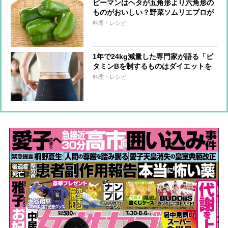
ピーマンはヘタが五角形より六角形の
ものがおいしい？野菜ソムリエプロが
教える選び方のテクニック
料理・レシピ
1年で24kg減量した専門家が語る「ビ
タミンBを制するものはダイエットを
制す」の理由
料理・レシピ