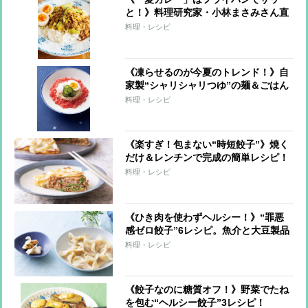
と！》料理研究家・小林まさみさん直
伝レシピ
料理・レシピ
《凍らせるのが今夏のトレンド！》自
家製“シャリシャリつゆ”の麺＆ごはん
7レシピ
料理・レシピ
《楽すぎ！包まない“時短餃子”》焼く
だけ＆レンチンで完成の簡単レシピ！
料理・レシピ
《ひき肉を使わずヘルシー！》“罪悪
感ゼロ餃子”6レシピ。魚介と大豆製品
で大満足！
料理・レシピ
《餃子なのに糖質オフ！》野菜でたね
を包む“ヘルシー餃子”3レシピ！