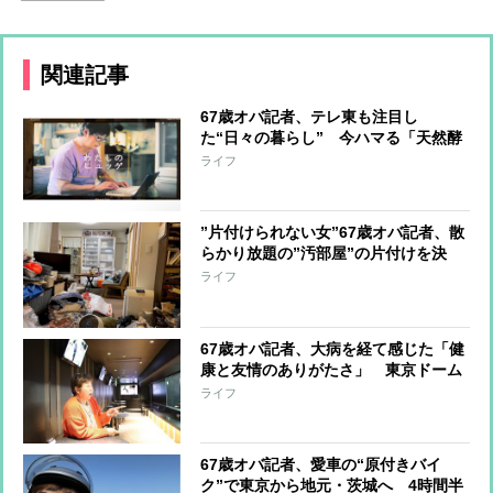
関連記事
67歳オバ記者、テレ東も注目し
た“日々の暮らし” 今ハマる「天然酵
母パン作り」に悪戦苦闘
ライフ
”片付けられない女”67歳オバ記者、散
らかり放題の”汚部屋”の片付けを決
意…「ゴミ袋15個出してスッキリ」ど
ライフ
うやったのか？
67歳オバ記者、大病を経て感じた「健
康と友情のありがたさ」 東京ドーム
特別席、デイキャンプを経験して“人
ライフ
生の喜び”
67歳オバ記者、愛車の“原付きバイ
ク”で東京から地元・茨城へ 4時間半