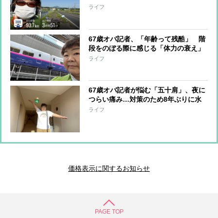
で“走破”後、義妹から衝撃のひと言
ライフ
「顔、変わっているよ」
67歳オバ記者、「年齢って残酷」 階
段をのぼる際に感じる「体力の衰え」
と“砂糖断ち”で変えたい「見た目年
ライフ
齢」
67歳オバ記者が悩む「五十肩」、夜に
つらい痛み…対策のため8年ぶりに水
着を着て水中ウォーキング行う
ライフ
価格表示に関するお知らせ
PAGE TOP