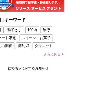
目キーワード
容
雅子さま
100均
旅行
マート家電
スイーツ・お菓子
との関係
節約術
ダイエット
康法
新製品
さらに見る
容賢者のダイエットグッズ
価格表示に関するお知らせ
との関係
新津春子
どか食い