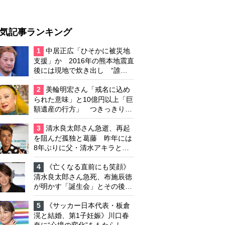
気記事ランキング
1
中居正広「ひそかに被災地
支援」か 2016年の熊本地震直
後には現地で炊き出し “誰に
も知られなくて良い”と、むし
ろ強まる福祉活動への思い
2
美輪明宏さん「戒名に込め
られた意味」と10億円以上「巨
額遺産の行方」 つきっきりで
私生活をサポートしていた元俳
優が相続か
3
清水良太郎さん急逝、再起
を阻んだ孤独と葛藤 昨年には
8年ぶりに父・清水アキラと共
演、本格的な活動再開に向かっ
ていたが…周囲が懸念していた
4
《亡くなる直前にも笑顔》
「不安定なところ」
清水良太郎さん急死、布施辰徳
が明かす「誕生会」とその後の
メッセージ
5
《サッカー日本代表・板倉
滉と結婚、第1子妊娠》川口春