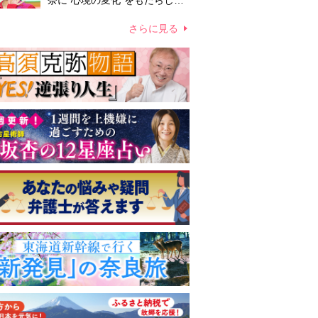
奈に“心境の変化”をもたらした
主演映画『ママせか』 身を削
って「がんに蝕まれる母」を演
さらに見る
じた壮絶な撮影現場