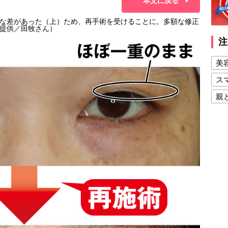
本文に戻る
な差があった（上）ため、再手術を受けることに。多額な修正
提供／田牧さん）
注
美
ス
親
健
美
夫