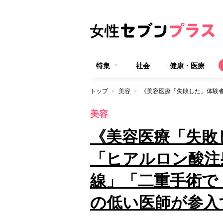
特集
社会
健康・医療
トップ
美容
美容
《美容医療「失敗
「ヒアルロン酸注
線」「二重手術で
の低い医師が参入