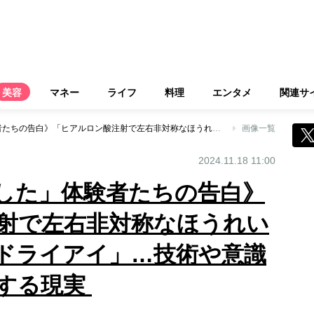
美容
マネー
ライフ
料理
エンタメ
関連サ
《美容医療「失敗した」体験者たちの告白》「ヒアルロン酸注射で左右非対称なほうれい線」「二重手術でドライアイ」…技術や意識の低い医師が参入する現実
画像一覧
2024.11.18 11:00
した」体験者たちの告白》
射で左右非対称なほうれい
ドライアイ」…技術や意識
する現実