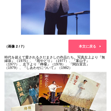
（画像 2 / 7）
本文に戻る
時代を超えて愛されるさだまさしの作品たち。写真左上より『無
縁坂』（1975）、『雨やどり』（1977）、『案山子』
（1977）、左下より『檸檬』（1978）、『関白宣言』
（1979）、『しあわせについて』（1982）