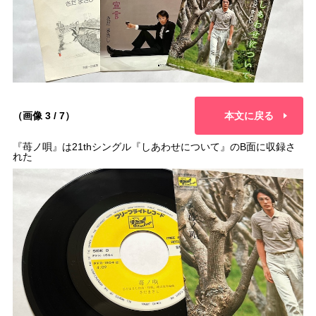
（画像 3 / 7）
本文に戻る
『苺ノ唄』は21thシングル『しあわせについて』のB面に収録さ
れた