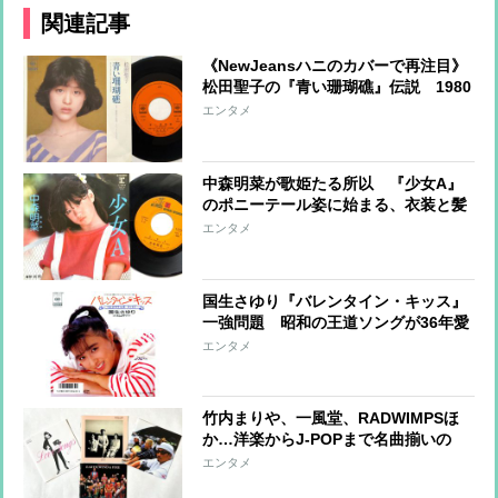
関連記事
《NewJeansハニのカバーで再注目》
松田聖子の『青い珊瑚礁』伝説 1980
年9月の『ザ・ベストテン』1位獲得は
エンタメ
女性アイドル史の画期だった
中森明菜が歌姫たる所以 『少女A』
のポニーテール姿に始まる、衣装と髪
型の“明菜伝説”
エンタメ
国生さゆり『バレンタイン・キッス』
一強問題 昭和の王道ソングが36年愛
されるワケ
エンタメ
竹内まりや、一風堂、RADWIMPSほ
か…洋楽からJ-POPまで名曲揃いの
「セプテンバー」ソング 夏から秋に
エンタメ
変わる9月だけの「特別なやさしさ」