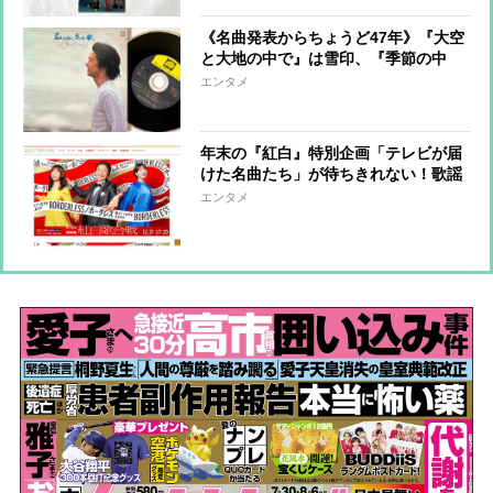
《名曲発表からちょうど47年》『大空
と大地の中で』は雪印、『季節の中
で』はグリコ…「聴いたら即、心をつ
エンタメ
かまれる」松山千春の美声はCMと相
性抜群だった
年末の『紅白』特別企画「テレビが届
けた名曲たち」が待ちきれない！歌謡
ライターの予想と妄想で楽しむ「名曲
エンタメ
対決」