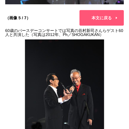
（画像 5 / 7）
本文に戻る
60歳のバースデーコンサートでは写真の谷村新司さんらゲスト60
人と共演した（写真は2012年、Ph／SHOGAKUKAN）