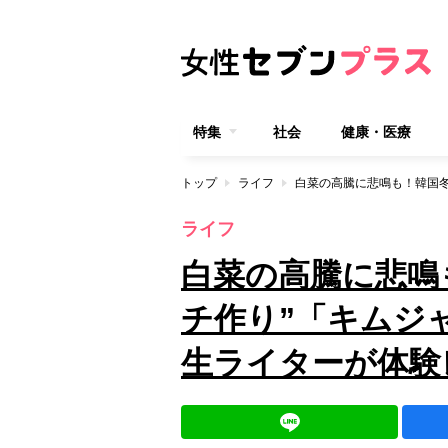
特集
社会
健康・医療
トップ
ライフ
ライフ
白菜の高騰に悲鳴
チ作り”「キムジ
生ライターが体験