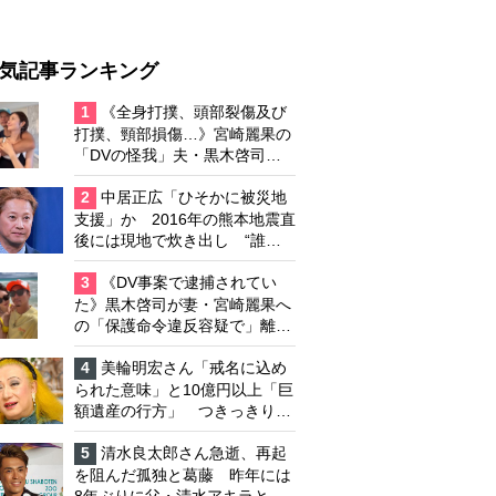
気記事ランキング
1
《全身打撲、頭部裂傷及び
打撲、頸部損傷…》宮崎麗果の
「DVの怪我」夫・黒木啓司の
逮捕で始まる「夫婦の闘争」
2
中居正広「ひそかに被災地
支援」か 2016年の熊本地震直
後には現地で炊き出し “誰に
も知られなくて良い”と、むし
ろ強まる福祉活動への思い
3
《DV事案で逮捕されてい
た》黒木啓司が妻・宮崎麗果へ
の「保護命令違反容疑で」離婚
協議は「第二ステージ」へ
4
美輪明宏さん「戒名に込め
られた意味」と10億円以上「巨
額遺産の行方」 つきっきりで
私生活をサポートしていた元俳
優が相続か
5
清水良太郎さん急逝、再起
を阻んだ孤独と葛藤 昨年には