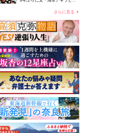
8年ぶりに父・清水アキラと共
演、本格的な活動再開に向かっ
ていたが…周囲が懸念していた
さらに見る
「不安定なところ」