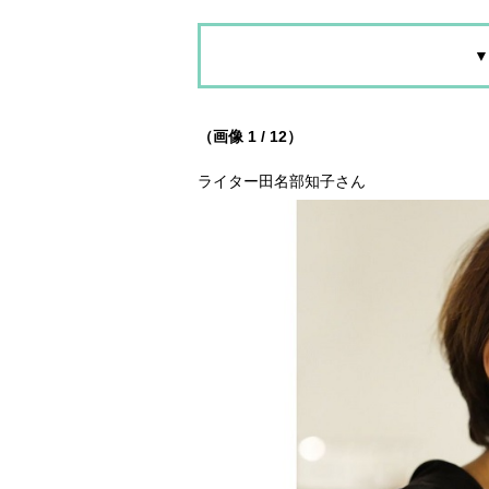
▼
（画像 1 / 12）
ライター田名部知子さん