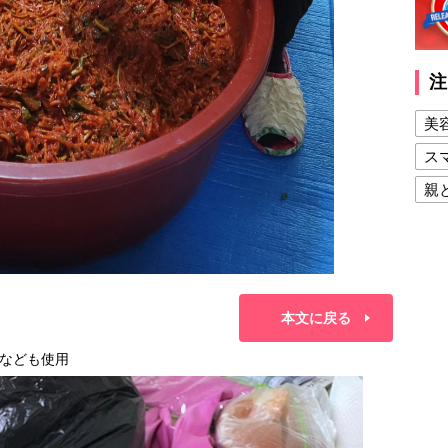
注
美
ス
親
健
美
夫
本文に戻る
なども使用