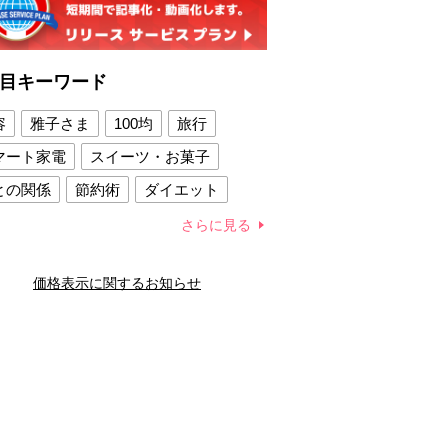
目キーワード
容
雅子さま
100均
旅行
マート家電
スイーツ・お菓子
との関係
節約術
ダイエット
康法
新製品
さらに見る
容賢者のダイエットグッズ
価格表示に関するお知らせ
との関係
新津春子
どか食い