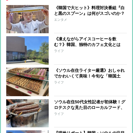
《韓国で大ヒット》料理対決番組『白
と黒のスプーン』は何がスゴいのか？
「目隠し審査」「屈辱的な対比構図」
エンタメ
など4つの見どころ
《凍えながらアイスコーヒーを飲
む？》韓国、独特のカフェ文化とは
語学留学中の50代ライターがおすすめ
ライフ
する“日本にはない”スタバも紹介
《ソウル在住ライター厳選》おしゃれ
でかわいくて美味！今旬な「韓国土
産」新定番
ライフ
ソウル在住50代女性記者が初体験！グ
ロテスクな見た目のローカルフード、
どじょうの伝統的スープ…この夏夢中
ライフ
になった3つの韓国料理