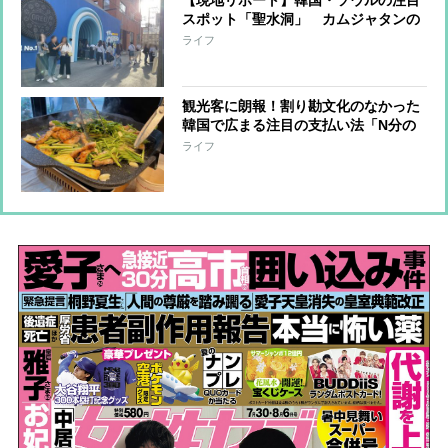
【現地リポート】韓国・ソウルの注目
スポット「聖水洞」 カムジャタンの
大行列店、ブームの先駆けとなったヴ
ライフ
ィンテージカフェ…魅力に迫る！
観光客に朗報！割り勘文化のなかった
韓国で広まる注目の支払い法「N分の
1（エヌブネイル）」とは？
ライフ