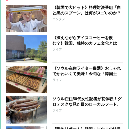
《韓国で大ヒット》料理対決番組『白
と黒のスプーン』は何がスゴいのか？
「目隠し審査」「屈辱的な対比構図」
エンタメ
など4つの見どころ
《凍えながらアイスコーヒーを飲
む？》韓国、独特のカフェ文化とは
語学留学中の50代ライターがおすすめ
ライフ
する“日本にはない”スタバも紹介
《ソウル在住ライター厳選》おしゃれ
でかわいくて美味！今旬な「韓国土
産」新定番
ライフ
ソウル在住50代女性記者が初体験！グ
ロテスクな見た目のローカルフード、
どじょうの伝統的スープ…この夏夢中
ライフ
になった3つの韓国料理