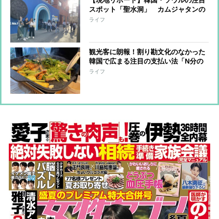
【現地リポート】韓国・ソウルの注目
スポット「聖水洞」 カムジャタンの
大行列店、ブームの先駆けとなったヴ
ライフ
ィンテージカフェ…魅力に迫る！
観光客に朗報！割り勘文化のなかった
韓国で広まる注目の支払い法「N分の
1（エヌブネイル）」とは？
ライフ