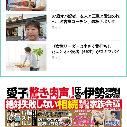
ドも
67歳オバ記者、友人と三重と愛知の旅
へ 名古屋コーチン、鉄板ナポリタ
ン…堪能した“ご当地グルメ”をリポー
ライフ
ト「まだまだ美味しい思いを…」
《女性リーダーは小さく舌打ちし
た…》オバ記者（69才）がスキマバイ
トに挑戦「私に肉体労働をする資格は
ライフ
あるか？」実働7時間・報酬1万2千
円“引っ越しの梱包作業”一部始終