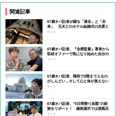
関連記事
67歳オバ記者が綴る「過去」と「未
来」 元夫とのホテル結婚式の光景と
メタバースが描く”新たな世界”
ライフ
67歳オバ記者、『全裸監督』著者から
取材オファーで気になり始めた自分の
ブルドッグ顔…あっという間に解消？
ライフ
67歳オバ記者、階段で3階まで上るの
がしんどい…そして心と体が衰えない
ために決めた「1日3つ、日記に書ける
ライフ
ことをする」
67歳オバ記者、“5日間乗り放題”の鉄
旅をリポート！ 越後湯沢では酒風呂
を満喫、新しくなった新潟駅ではノマ
ライフ